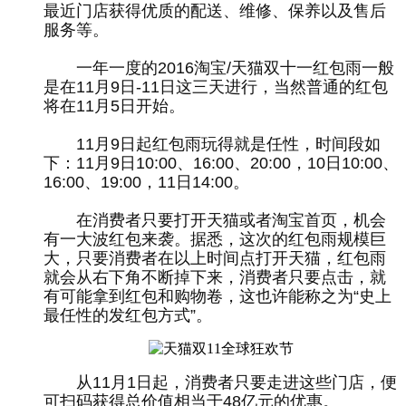
最近门店获得优质的配送、维修、保养以及售后
服务等。
　　一年一度的2016淘宝/天猫双十一红包雨一般
是在11月9日-11日这三天进行，当然普通的红包
将在11月5日开始。
　　11月9日起红包雨玩得就是任性，时间段如
下：11月9日10:00、16:00、20:00，10日10:00、
16:00、19:00，11日14:00。
　　在消费者只要打开天猫或者淘宝首页，机会
有一大波红包来袭。据悉，这次的红包雨规模巨
大，只要消费者在以上时间点打开天猫，红包雨
就会从右下角不断掉下来，消费者只要点击，就
有可能拿到红包和购物卷，这也许能称之为“史上
最任性的发红包方式”。
　　从11月1日起，消费者只要走进这些门店，便
可扫码获得总价值相当于48亿元的优惠。