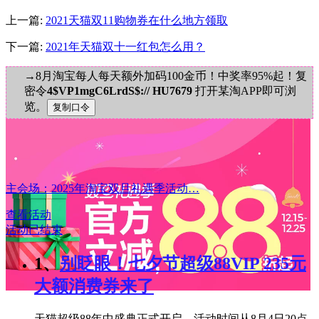
上一篇:
2021天猫双11购物券在什么地方领取
下一篇:
2021年天猫双十一红包怎么用？
→8月淘宝每人每天额外加码100金币！中奖率95%起！复
密令
4$VP1mgC6LrdS$:// HU7679
打开某淘APP即可浏
览。
主会场：2025年淘宝双旦礼遇季活动…
查看活动
活动已结束
1、
别眨眼！七夕节超级88VIP 235元
大额消费券来了
天猫超级88年中盛典正式开启，活动时间从8月4日20点