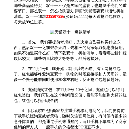
2016年天猫双十一购物狂欢节年终大促销活动又来啦，2021年有
哪些商品值得买，双十一不仅是买家的盛宴，也是剁手党们的重
要节日。那么双十一怎么抢购更划算呢?您就需要双11活动折扣
清单。
双十一10群
235507556
(验证码:1111)每天送抢红包攻略，
每天放99位进群。
1、首先，我们要提前考虑好，先决定自己要购买什么东
西，然后双十一之前登录天猫，去相应的商家领取优惠劵备用。
如果不知道买什么好，请下载双十一折扣清单，看看哪些折扣程
度比较大，哪些销量比较大等等等，然后选择好。
2、在11月1号0：00开始，就可以去天猫、淘宝网抢红包
了。红包能够咋爱淘宝双十一购物的时候直接抵扣人民币的，最
多一个账号能够同时使用20张左右吧，反正抢红包越多越好。
3、充值抽奖红包。在11月5号-10号之间，充值也可以得到
红包奖励，我们可以在这个时间段充值，看能不能抽到大额的红
包，红包可以抵用现金的。
4、因为现在很多商家都注重手机移动电商的，我们要提前
下载手机版淘宝或者天猫，随时关注官网信息，有时候有很多的
意外惊喜的，都是通过手机来通知的，而且手机下单成为了商家
促销的新方式，一般手机的价格都比PC便宜不少。