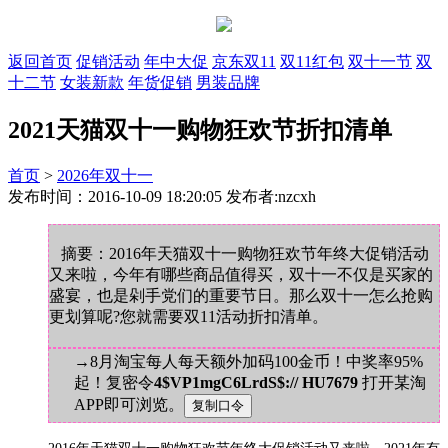
返回首页
促销活动
年中大促
京东双11
双11红包
双十一节
双
十二节
女装新款
年货促销
男装品牌
2021天猫双十一购物狂欢节折扣清单
首页
>
2026年双十一
发布时间：2016-10-09 18:20:05 发布者:nzcxh
摘要：2016年天猫双十一购物狂欢节年终大促销活动
又来啦，今年有哪些商品值得买，双十一不仅是买家的
盛宴，也是剁手党们的重要节日。那么双十一怎么抢购
更划算呢?您就需要双11活动折扣清单。
→8月淘宝每人每天额外加码100金币！中奖率95%
起！复密令
4$VP1mgC6LrdS$:// HU7679
打开某淘
APP即可浏览。