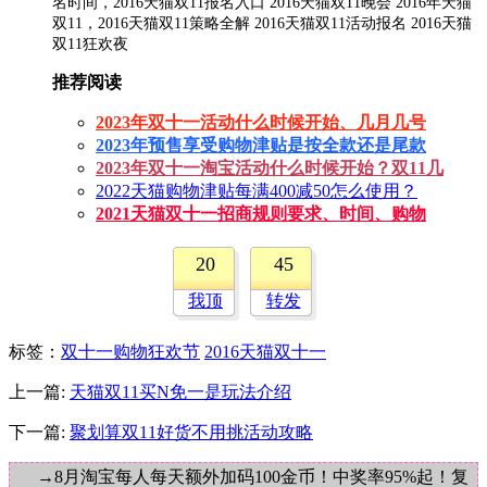
名时间，2016天猫双11报名入口 2016天猫双11晚会 2016年天猫
双11，2016天猫双11策略全解 2016天猫双11活动报名 2016天猫
双11狂欢夜
推荐阅读
2023年双十一活动什么时候开始、几月几号
2023年预售享受购物津贴是按全款还是尾款
2023年双十一淘宝活动什么时候开始？双11几
2022天猫购物津贴每满400减50怎么使用？
2021天猫双十一招商规则要求、时间、购物
20
45
我顶
转发
标签
：
双十一购物狂欢节
2016天猫双十一
上一篇:
天猫双11买N免一是玩法介绍
下一篇:
聚划算双11好货不用挑活动攻略
→8月淘宝每人每天额外加码100金币！中奖率95%起！复