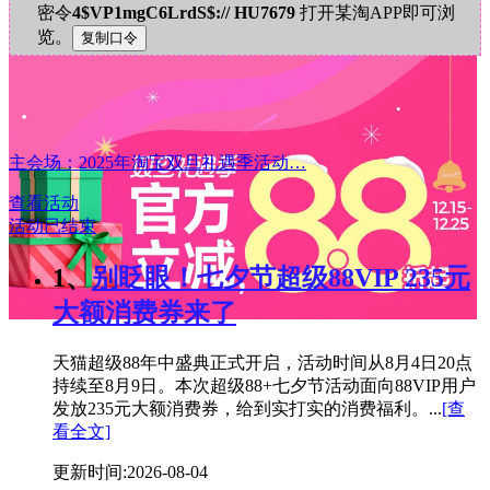
密令
4$VP1mgC6LrdS$:// HU7679
打开某淘APP即可浏
览。
主会场：2025年淘宝双旦礼遇季活动…
查看活动
活动已结束
1、
别眨眼！七夕节超级88VIP 235元
大额消费券来了
天猫超级88年中盛典正式开启，活动时间从8月4日20点
持续至8月9日。本次超级88+七夕节活动面向88VIP用户
发放235元大额消费券，给到实打实的消费福利。...
[查
看全文]
更新时间:2026-08-04