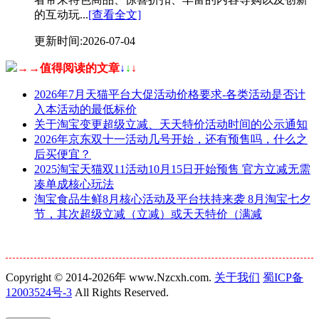
的互动玩...
[查看全文]
更新时间:2026-07-04
→→值得阅读的文章
↓
↓
↓
2026年7月天猫平台大促活动价格要求-各类活动是否计
入本活动的最低标价
关于淘宝变更超级立减、天天特价活动时间的公示通知
2026年京东双十一活动几号开始，还有预售吗，什么之
后买便宜？
2025淘宝天猫双11活动10月15日开始预售 官方立减无需
凑单成核心玩法
淘宝食品生鲜8月核心活动及平台扶持来袭 8月淘宝七夕
节，其次超级立减（立减）或天天特价（满减
Copyright © 2014-2026年 www.Nzcxh.com.
关于我们
蜀ICP备
12003524号-3
All Rights Reserved.