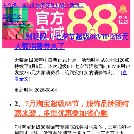
主会场：2025年淘宝双旦礼遇季活动…
查看活动
活动已结束
1、
别眨眼！七夕节超级88VIP 235元
大额消费券来了
天猫超级88年中盛典正式开启，活动时间从8月4日20点
持续至8月9日。本次超级88+七夕节活动面向88VIP用户
发放235元大额消费券，给到实打实的消费福利。...
[查
看全文]
更新时间:2026-08-04
2、
7月淘宝超级88节，服饰品牌团特
惠来袭，多重优惠叠加省心购
7月淘宝超级88服饰节专属满减券限时发放，三重面额福
利同步上线，优惠有效期至七月九日二十三点五十九