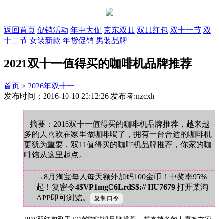
返回首页
促销活动
年中大促
京东双11
双11红包
双十一节
双
十二节
女装新款
年货促销
男装品牌
2021双十一值得买的咖啡机品牌推荐
首页
>
2026年双十一
发布时间：2016-10-10 23:12:26 发布者:nzcxh
摘要：2016双十一值得买的咖啡机品牌推荐，越来越
多的人喜欢在家里做咖啡喝了，拥有一台合适的咖啡机
更犹为重要，双11值得买的咖啡机品牌推荐，你家的咖
啡馆从这里起点。
→8月淘宝每人每天额外加码100金币！中奖率95%
起！复密令
4$VP1mgC6LrdS$:// HU7679
打开某淘
APP即可浏览。