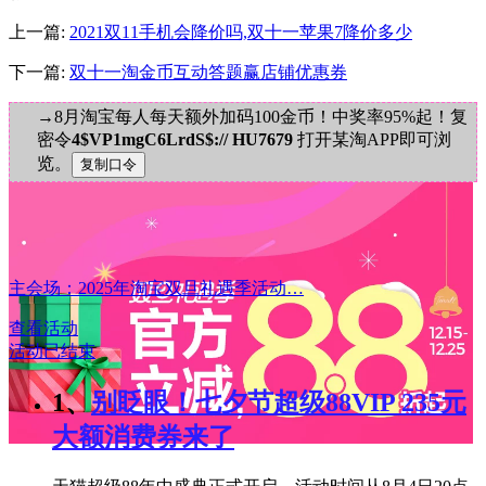
上一篇:
2021双11手机会降价吗,双十一苹果7降价多少
下一篇:
双十一淘金币互动答题赢店铺优惠券
→8月淘宝每人每天额外加码100金币！中奖率95%起！复
密令
4$VP1mgC6LrdS$:// HU7679
打开某淘APP即可浏
览。
主会场：2025年淘宝双旦礼遇季活动…
查看活动
活动已结束
1、
别眨眼！七夕节超级88VIP 235元
大额消费券来了