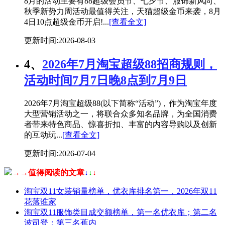
8月的活动主要有88超级会员节、七夕节、服饰新风尚、
秋季新势力周活动最值得关注，天猫超级金币来袭，8月
4日10点超级金币开启!...
[查看全文]
更新时间:2026-08-03
4、
2026年7月淘宝超级88招商规则，
活动时间7月7日晚8点到7月9日
2026年7月淘宝超级88(以下简称“活动”)，作为淘宝年度
大型营销活动之一，将联合众多知名品牌，为全国消费
者带来特色商品、惊喜折扣、丰富的内容导购以及创新
的互动玩...
[查看全文]
更新时间:2026-07-04
→→值得阅读的文章
↓
↓
↓
淘宝双11女装销量榜单，优衣库排名第一，2026年双11
花落谁家
淘宝双11服饰类目成交额榜单，第一名优衣库；第二名
波司登；第三名蕉内