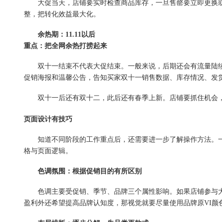
大促当天，店铺要实时检查商品库存，一旦售罄要立即更换或打
整，把转化效益最大化。
余热期：11.11以后
重点：把全网余热打捞起来
双十一结束不代表大促结束。一般来说，后期还会有流量陆续进
促销海报和温馨公告，告知买家双十一销售数据、库存情况、发
双十一后还有双十二，此后还有春季上新。店铺要抓住机会，在
页面设计有技巧
知道不同阶段的工作重点后，还需要进一步了解操作方法。一
格与页面逻辑。
色调氛围：根据促销目的有所区别
色调主要受促销、季节、品牌三个属性影响。如果店铺参与大
盈利外还希望提高品牌认知度，那视觉就要尽量使用品牌原VI颜