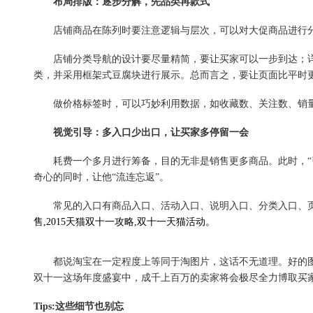
布局排版：逐步分解，先品类再款式
店铺商品在陈列时要注意逻辑与层次，可以对大促商品进行分解，
店铺分类导航的设计要尽量精简，要让买家可以一步到达；详
类，并采用框架式豆腐块进行展示。总而言之，要让页面比平时更
做价格标签时，可以巧妙利用数据，如收藏数、关注数、销量等
视觉引导：多入口少出口，让买家多停留一会
耗费一个多月进行筹备，目的无非是销售更多商品。此时，“引
奇心的同时，让他“流连忘返”。
常见的入口有商品入口、活动入口、说明入口、分类入口、页
售,2015天猫双十一攻略,双十一天猫活动。
都说淘宝在一定程度上等同于淘图片，这话不无道理。好的图片
双十一这场年度盛宴中，成千上百万的卖家将会极尽全力博取买
Tips:这些细节也别忘