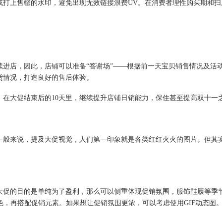
上售罄的水印，避免出现无效链接浪费UV。在消费者理性购买期和扫
店，因此，店铺可以准备“答谢场”——根据前一天宝贝销售情况及活动
货情况，打造良好的售后体验。
大促结束后的10天里，继续提升店铺日销能力，保住甚至提高双十一
般来说，提及大促视觉，人们第一印象就是各类红红火火的图片。但其实
促的目的是单纯为了盈利，那么可以侧重体现促销氛围，服饰鞋履等季节
色，再搭配促销元素。如果想让促销氛围更浓，可以考虑使用GIF动态图