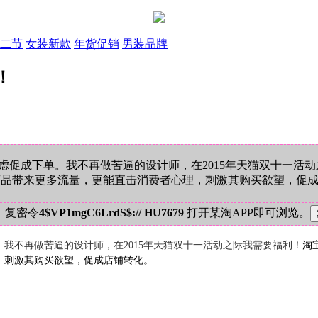
二节
女装新款
年货促销
男装品牌
！
促成下单。我不再做苦逼的设计师，在2015年天猫双十一活
商品带来更多流量，更能直击消费者心理，刺激其购买欲望，促
！复密令
4$VP1mgC6LrdS$:// HU7679
打开某淘APP即可浏览。
。我
不再做苦逼的设计师，在2015年天猫双十一活动之际我需要福利！
淘
，刺激其购买欲望，促成店铺转化。