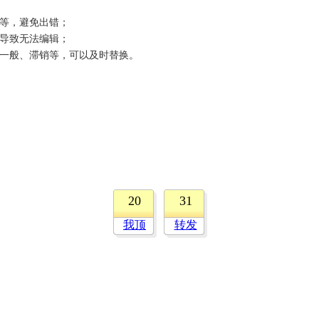
等，避免出错；
导致无法编辑；
一般、滞销等，可以及时替换。
20
31
我顶
转发