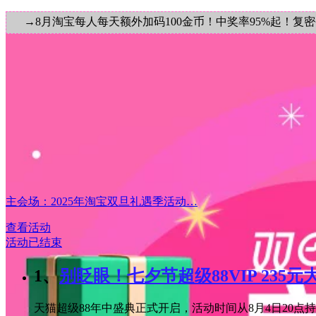
→8月淘宝每人每天额外加码100金币！中奖率95%起！复
主会场：2025年淘宝双旦礼遇季活动…
查看活动
活动已结束
1、
别眨眼！七夕节超级88VIP 235
天猫超级88年中盛典正式开启，活动时间从8月4日20点持续