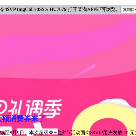
密令
4$VP1mgC6LrdS$:// HU7679
打开某淘APP即可浏览。
元大额消费券来了
至8月9日。本次超级88+七夕节活动面向88VIP用户发放235