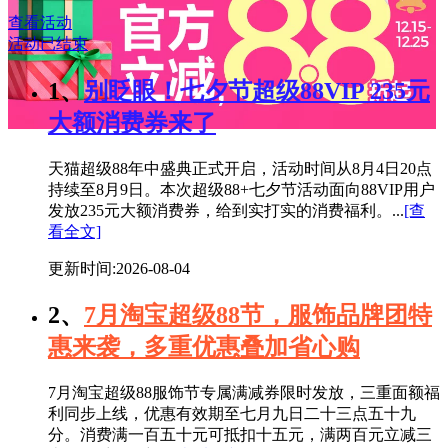
查看活动
活动已结束
1、
别眨眼！七夕节超级88VIP 235元
大额消费券来了
天猫超级88年中盛典正式开启，活动时间从8月4日20点
持续至8月9日。本次超级88+七夕节活动面向88VIP用户
发放235元大额消费券，给到实打实的消费福利。...
[查
看全文]
更新时间:2026-08-04
2、
7月淘宝超级88节，服饰品牌团特
惠来袭，多重优惠叠加省心购
7月淘宝超级88服饰节专属满减券限时发放，三重面额福
利同步上线，优惠有效期至七月九日二十三点五十九
分。消费满一百五十元可抵扣十五元，满两百元立减三