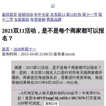
返回首页
促销活动
年中大促
京东双11
双11红包
双十一节
双
十二节
女装新款
年货促销
男装品牌
2021双11活动，是不是每个商家都可以报
名？
首页
>
2026年双十一
发布时间：2015-10-06 21:06:55 发布者:nzcxh
摘要：2015双11活动，是不是每个商家都可以报名？
答：是的，本次双11报名入口是针对所有天猫商家都开
通的。商家提交海选报名后，需要进行资质审核。海选
审核结果将在2015年8月28日14：00公布。
→8月淘宝每人每天额外加码100金币！中奖率95%
起！复密令
4$VP1mgC6LrdS$:// HU7679
打开某淘
APP即可浏览。