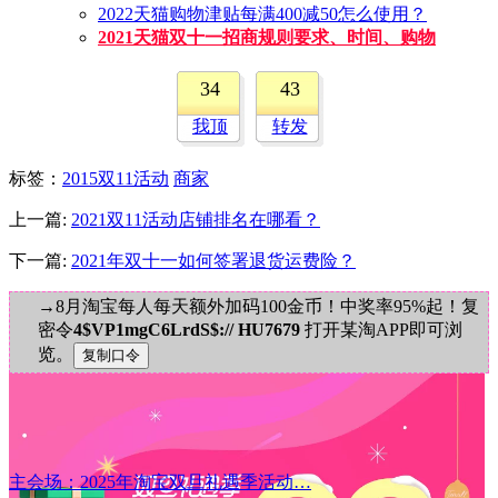
2022天猫购物津贴每满400减50怎么使用？
2021天猫双十一招商规则要求、时间、购物
34
43
我顶
转发
标签
：
2015双11活动
商家
上一篇:
2021双11活动店铺排名在哪看？
下一篇:
2021年双十一如何签署退货运费险？
→8月淘宝每人每天额外加码100金币！中奖率95%起！复
密令
4$VP1mgC6LrdS$:// HU7679
打开某淘APP即可浏
览。
主会场：2025年淘宝双旦礼遇季活动…