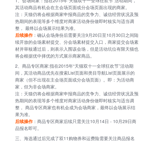
1、会场商家：指在2015年“天猫双十一全球狂欢节”活动期间，
其活动商品有机会在主会场页面或分会场页面出现的商家。
注：天猫仍将会根据商家申报商品的竞争力、诚信经营状况及预
热期间的表现等多个维度对商家活动身份做即时核实与适当调
整， 最终以会场展示结果为准。
后续操作
：确认会场身份后需要关注9月20日至10月30日之间陆
续开放的会场素材提交、分会场素材提交入口，商家提交会场素
材并审核通过后，则表示入围该会场，但是活动坑位有限天猫也
将会根据优中择优的方式展示商家商品。
2、商品专区商家:指在2015年“天猫双十一全球狂欢节”活动期
间，其活动商品优先在搜索List页面和类目导航List页面展示的
商家（但不出现在主会场页面或分会场页面）。即：为活动商
家，但为非会场商家。
注：天猫仍将会根据商家申报商品的竞争力、诚信经营状况及预
热期间的表现等多个维度对商家活动身份做即时核实与适当调
整， 商品专区商家也有机会成为会场商家，最终以会场展示结
果为准。
后续操作
：商品专区商家后续只需关注10月14日 - 10月29日商
品报名即可。
三、海选通过后完成了双11购物券和运费险需要关注商品报名