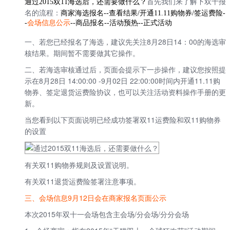
首先我们来了解下双十报
通过2015双11海选后，还需要做什么？
名的流程：
商家海选报名--查看结果/开通11.11购物券/签运费险-
-
会场信息公示
--商品报名--活动预热--正式活动
一、若您已经报名了海选，建议先关注
8
月
28
日
14
：
00
的海选审
核结果。期间
暂不需要做其它操作。
二、若海选审核通过后，页面会提示下一步操作，建议您按照提
示在8月28日 14:00:00 -9月02日 22:00:00时间内
开通11.11购
物券、签定退货运费险协议，也可以
关注
活动资料
操作手册的更
新。
当您看到以下页面
说明已经成功签署双11运费险和双11购物券
的设置
有关双11购物券规则及设置说明
。
有关双11退货运费险签署注意事项
。
三、会场信息9月12日会在商家报名页面公示
本次2015年双十一会场包含主会场/分会场/分分会场