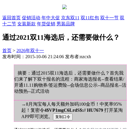
返回首页
促销活动
年中大促
京东双11
双11红包
双十一节
双
十二节
女装新款
年货促销
男装品牌
通过2021双11海选后，还需要做什么？
首页
>
2026年双十一
发布时间：2015-10-06 21:24:06 发布者:nzcxh
摘要：通过2015双11海选后，还需要做什么？首先我
们来了解下双十报名的流程：商家海选报名--查看结果/
开通11.11购物券/签运费险--会场信息公示--商品报名--活
动预热--正式活动
→8月淘宝每人每天额外加码100金币！中奖率95%
起！复密令
4$VP1mgC6LrdS$:// HU7679
打开某淘
APP即可浏览。