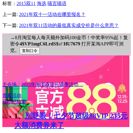
标签
：
2015双11
海选
喵言喵语
上一篇:
2021年双十一活动在哪里报名？
下一篇:
2021年双11活动的最低真实成交价是什么意思？
→8月淘宝每人每天额外加码100金币！中奖率95%起！复
密令
4$VP1mgC6LrdS$:// HU7679
打开某淘APP即可浏
览。
主会场：2025年淘宝双旦礼遇季活动…
查看活动
活动已结束
1、
别眨眼！七夕节超级88VIP 235元
大额消费券来了