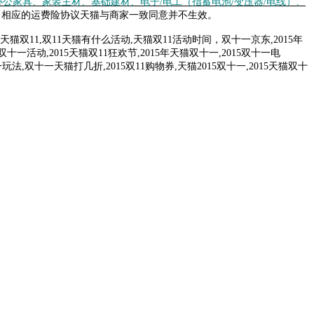
公家具、家装主材、基础建材、电子/电工（指蓄电池/变压器/电线）、
，相应的运费险协议天猫与商家一致同意并不生效。
2015天猫双11,双11天猫有什么活动,天猫双11活动时间，双十一京东,2015年
一活动,2015天猫双11狂欢节,2015年天猫双十一,2015双十一电
一玩法,双十一天猫打几折,2015双11购物券,天猫2015双十一,2015天猫双十