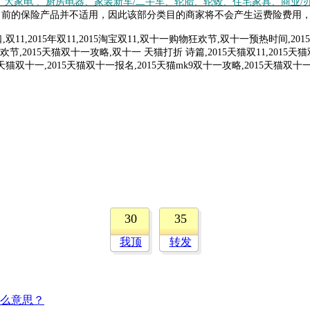
大家电 、厨房电器、家装新车/二手车、轮胎、轮毂、住宅家具、商业/办
目前的保险产品并不适用，因此该部分类目的商家将不会产生运费险费用
名入口,双11,2015年双11,2015淘宝双11,双十一购物狂欢节,双十一预热时间,
015天猫双十一攻略,双十一 天猫打折 诗篇,2015天猫双11,2015天猫双十
5天猫双十一,2015天猫双十一报名,2015天猫mk9双十一攻略,2015天猫双十
30
35
我顶
转发
什么意思？