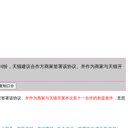
期的纠纷，天猫建议合作方商家签署该协议、并作为商家与天猫开
家签署该协议、
并作为商家与天猫开展本次双十一合作的前提条件，
意思