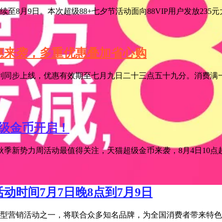
至8月9日。本次超级88+七夕节活动面向88VIP用户发放235
特惠来袭，多重优惠叠加省心购
利同步上线，优惠有效期至七月九日二十三点五十九分。消费满一
超级金币开启！
季新势力周活动最值得关注，天猫超级金币来袭，8月4日10点超级
活动时间7月7日晚8点到7月9日
宝年度大型营销活动之一，将联合众多知名品牌，为全国消费者带来特