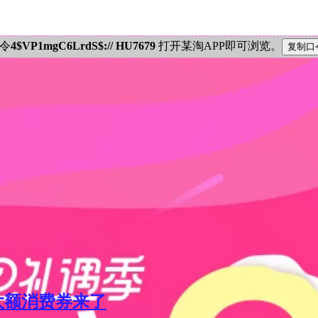
密令
4$VP1mgC6LrdS$:// HU7679
打开某淘APP即可浏览。
元大额消费券来了