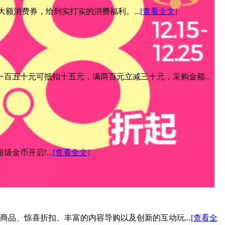
元大额消费券，给到实打实的消费福利。...
[查看全文]
百五十元可抵扣十五元，满两百元立减三十元，采购金额...
金币开启!...
[查看全文]
色商品、惊喜折扣、丰富的内容导购以及创新的互动玩...
[查看全