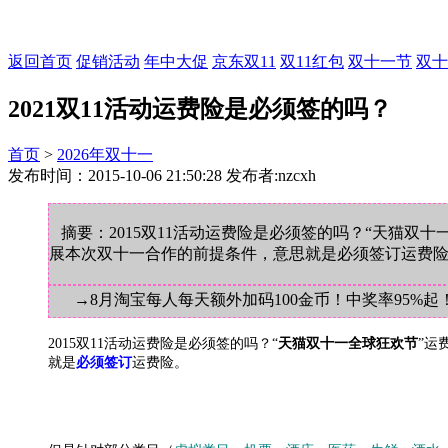
返回首页
促销活动
年中大促
京东双11
双11红包
双十一节
双十
2021双11活动运费险是必须签的吗？
首页
>
2026年双十一
发布时间：2015-10-06 21:50:28 发布者:nzcxh
摘要：2015双11活动运费险是必须签的吗？“天猫双
展本次双十一合作的前提条件，意思就是必须签订运费
→8月淘宝每人每天额外加码100金币！中奖率95%起
2015双11活动运费险是必须签的吗？“
天猫双十一全球狂欢节
”运
就是
必须签订
运费险。