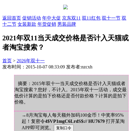
返回首页
促销活动
年中大促
京东双11
双11红包
双十一节
双
十二节
女装新款
年货促销
男装品牌
2021年双11当天成交价格是否计入天猫或
者淘宝搜索？
首页
>
2026年双十一
发布时间：2015-10-07 08:33:09 发布者:nzcxh
摘要：2015年双十一当天成交价格是否计入天猫或者
淘宝搜索？您好，不计入。2015年双十一活动，成交最
低价计算的是拍下价格还是否付款价格？计算的是拍下
价格。
→8月淘宝每人每天额外加码100金币！中奖率95%
起！复密令
4$VP1mgC6LrdS$:// HU7679
打开某淘
APP即可浏览。