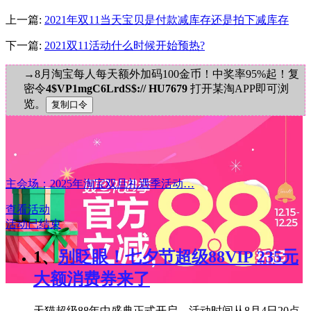
上一篇:
2021年双11当天宝贝是付款减库存还是拍下减库存
下一篇:
2021双11活动什么时候开始预热?
→8月淘宝每人每天额外加码100金币！中奖率95%起！复
密令
4$VP1mgC6LrdS$:// HU7679
打开某淘APP即可浏
览。
主会场：2025年淘宝双旦礼遇季活动…
查看活动
活动已结束
1、
别眨眼！七夕节超级88VIP 235元
大额消费券来了
天猫超级88年中盛典正式开启，活动时间从8月4日20点