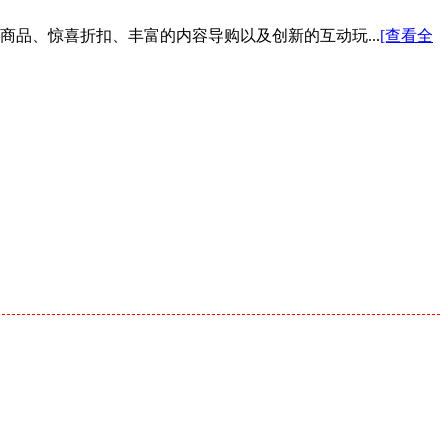
色商品、惊喜折扣、丰富的内容导购以及创新的互动玩...
[查看全