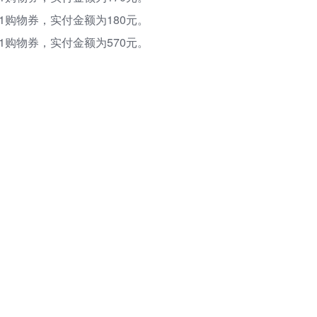
1购物券，实付金额为180元。
1购物券，实付金额为570元。