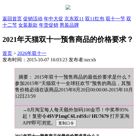
返回首页
促销活动
年中大促
京东双11
双11红包
双十一节
双
十二节
女装新款
年货促销
男装品牌
2021年天猫双十一预售商品的价格要求？
首页
>
2026年双十一
发布时间：2015-10-07 16:03:23 发布者:nzcxh
摘要： 2015年双十一预售商品的最低价要求是什么？
参加2015年“天猫双十一全球狂欢节”预售的商品，其预
售价格必须在该商品2015年8月20日00:00:00-2015年10月
12日23:59
→8月淘宝每人每天额外加码100金币！中奖率95%
起！复密令
4$VP1mgC6LrdS$:// HU7679
打开某淘
APP即可浏览。