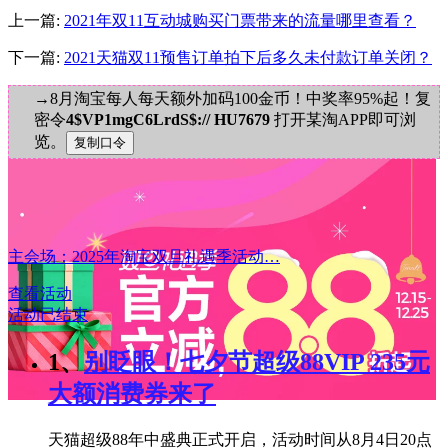
上一篇:
2021年双11互动城购买门票带来的流量哪里查看？
下一篇:
2021天猫双11预售订单拍下后多久未付款订单关闭？
→8月淘宝每人每天额外加码100金币！中奖率95%起！复
密令
4$VP1mgC6LrdS$:// HU7679
打开某淘APP即可浏
览。
主会场：2025年淘宝双旦礼遇季活动…
查看活动
活动已结束
1、
别眨眼！七夕节超级88VIP 235元
大额消费券来了
天猫超级88年中盛典正式开启，活动时间从8月4日20点