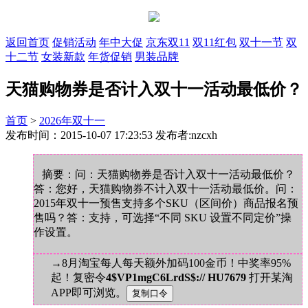
返回首页
促销活动
年中大促
京东双11
双11红包
双十一节
双
十二节
女装新款
年货促销
男装品牌
天猫购物券是否计入双十一活动最低价？
首页
>
2026年双十一
发布时间：2015-10-07 17:23:53 发布者:nzcxh
摘要：问：天猫购物券是否计入双十一活动最低价？
答：您好，天猫购物券不计入双十一活动最低价。问：
2015年双十一预售支持多个SKU（区间价）商品报名预
售吗？答：支持，可选择“不同 SKU 设置不同定价”操
作设置。
→8月淘宝每人每天额外加码100金币！中奖率95%
起！复密令
4$VP1mgC6LrdS$:// HU7679
打开某淘
APP即可浏览。