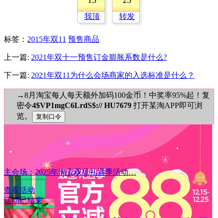
我顶
转发
标签
：
2015年双11
预售商品
上一篇:
2021年双十一预售订金膨胀系数是什么?
下一篇:
2021年双11为什么会场商家的入选标准是什么？
→8月淘宝每人每天额外加码100金币！中奖率95%起！复
密令
4$VP1mgC6LrdS$:// HU7679
打开某淘APP即可浏
览。
主会场：2025年淘宝双旦礼遇季活动…
查看活动
活动已结束