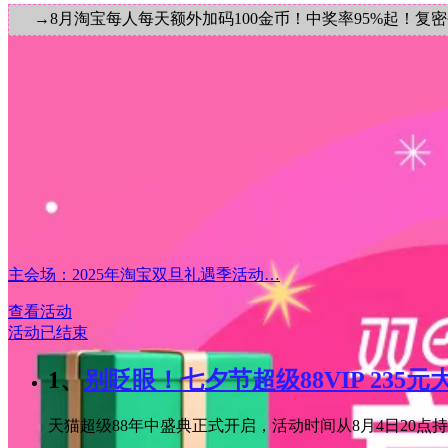
→8月淘宝每人每天额外加码100金币！中奖率95%起！复
主会场：2025年淘宝双旦礼遇季活动…
查看活动
活动已结束
1、
别眨眼！七夕节超级88VIP 235
天猫超级88年中盛典正式开启，活动时间从8月4日20点持续