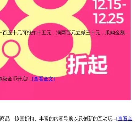
百五十元可抵扣十五元，满两百元立减三十元，采购金额...
金币开启!...
[查看全文]
色商品、惊喜折扣、丰富的内容导购以及创新的互动玩...
[查看全