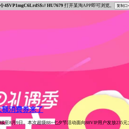
密令
4$VP1mgC6LrdS$:// HU7679
打开某淘APP即可浏览。
元大额消费券来了
至8月9日。本次超级88+七夕节活动面向88VIP用户发放235