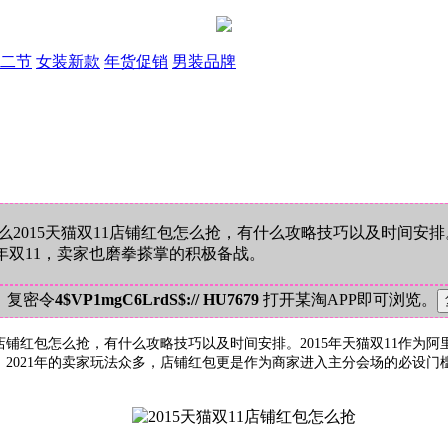
二节
女装新款
年货促销
男装品牌
15天猫双11店铺红包怎么抢，有什么攻略技巧以及时间安排。2
5年双11，卖家也磨拳搽掌的积极备战。
！复密令
4$VP1mgC6LrdS$:// HU7679
打开某淘APP即可浏览。
店铺红包怎么抢，有什么攻略技巧以及时间安排。2015年天猫双11作为阿
绍，2021年的卖家玩法众多，店铺红包更是作为商家进入主分会场的必