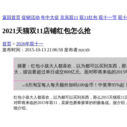
返回首页
促销活动
年中大促
京东双11
双11红包
双十一节
双十
2021天猫双11店铺红包怎么抢
首页
>
2026年双十一
发布时间：2015-10-13 21:06:58 发布者:nzcxh
摘要：红包小孩大人都喜欢，以为都可以买到东西，那么20
大，据说要超过单日成交800亿元。面对即将来临的201
→8月淘宝每人每天额外加码100金币！中奖率95%起
红包小孩大人都喜欢，以为都可以买到东西，那么2015天猫双11
对即将来临的2015年双11，卖家也磨拳搽掌的积极备战。据介
细介绍。