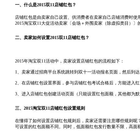
一、什么是2015双11店铺红包？
店铺红包是由卖家自己设置、供消费者在卖家自己店铺消费时使用
2015淘宝双11大促活动卖家〔会场＋外围卖家（除虚拟类目）
二、卖家如何设置2015双11店铺红包？
2015年淘宝双11活动中，卖家设置店铺红包的流程如下：
1、卖家通过招商平台系统跳转到双十一活动报名页面，然后到达
2、在店铺红包设置界面，参与店铺红包考试合格后，方能进入
3、进入店铺红包创建活动页面（只能设置红包面额，其他都为默
三、2015淘宝双11店铺红包设置规则
在懂得了如何设置店铺红包规则后，卖家还需要注意哪些规则呢？从
可设置的红包面额不同。同时，低面额红包发行数量不限，高面额