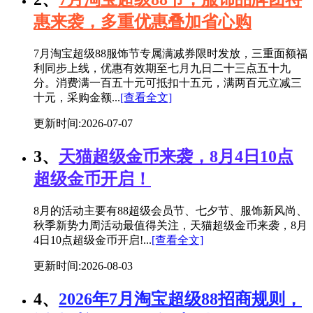
惠来袭，多重优惠叠加省心购
7月淘宝超级88服饰节专属满减券限时发放，三重面额福
利同步上线，优惠有效期至七月九日二十三点五十九
分。消费满一百五十元可抵扣十五元，满两百元立减三
十元，采购金额...
[查看全文]
更新时间:2026-07-07
3、
天猫超级金币来袭，8月4日10点
超级金币开启！
8月的活动主要有88超级会员节、七夕节、服饰新风尚、
秋季新势力周活动最值得关注，天猫超级金币来袭，8月
4日10点超级金币开启!...
[查看全文]
更新时间:2026-08-03
4、
2026年7月淘宝超级88招商规则，