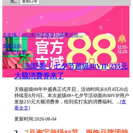
览。
主会场：2025年淘宝双旦礼遇季活动…
查看活动
活动已结束
1、
别眨眼！七夕节超级88VIP 235元
大额消费券来了
天猫超级88年中盛典正式开启，活动时间从8月4日20点
持续至8月9日。本次超级88+七夕节活动面向88VIP用户
发放235元大额消费券，给到实打实的消费福利。...
[查
看全文]
更新时间:2026-08-04
2、
7月淘宝超级88节，服饰品牌团特