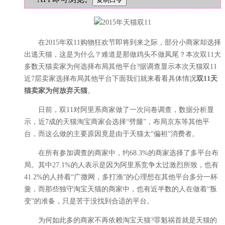
在2015年双11购物狂欢节即将到来之际，部分小商家却选择
出逃天猫，这是为什么？难道是那做鸡头不做凤尾？本次双11大
多数天猫卖家为何选择布局其他平台?据调查显示本次天猫双11
近7层卖家选择布局其他平台下面我们就来看看具体情况
双11天
猫卖家为何放弃天猫
。
日前，双11对阿里系商家做了一次问卷调查，数据分析显
示，近7成的天猫淘宝商家会选择“劈腿”，布局京东等其他平
台，而这么做的主要原因竟是由于天猫太“偏袒”消费者。
在所有参加调查的商家中，约68.3%的商家选择了多平台布
局。其中27.1%的人表示是因为阿里系竞争太过激烈所致，也有
41.2%的人持着“广撒网，多打渔”的心理想在其他平台多分一杯
羹，而那些独守淘宝天猫的商家中，也有近半数的人在做着“叛
变”的准备，只是苦于没找到合适的平台。
为何如此多的商家不再依赖淘宝天猫?罪魁祸首就是天猫的