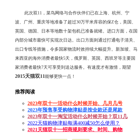
此次双11，菜鸟网络与合作伙伴们已在上海、杭州、宁
波、广州、重庆等地准备了超过30万平米库容的保Z仓，美国、
英国、德国、日本等地数十架包机已准备就绪。进口方面，在国
内部分城市最快可实现次日达。出口方面则通过打通电子清关、
出口专线等措施，令多国家物流时效持续大幅提升。新加坡、马
来西亚的海外消费者最快5天，俄罗斯、英国、西班牙等主要国
家消费者最快7天可享受到送达服务。有速度才有激情，期望
2015天猫双11
能够更快一点！
推荐阅读
2023年双十一活动什么时候开始、几月几号
2023年预售享受购物津贴是按全款还是尾款
2023年双十一淘宝活动什么时候开始？双11几
2022天猫购物津贴每满400减50怎么使用？
2021天猫双十一招商规则要求、时间、购物