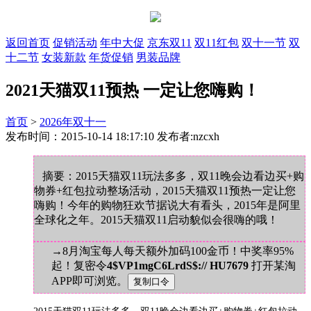
返回首页
促销活动
年中大促
京东双11
双11红包
双十一节
双
十二节
女装新款
年货促销
男装品牌
2021天猫双11预热 一定让您嗨购！
首页
>
2026年双十一
发布时间：2015-10-14 18:17:10 发布者:nzcxh
摘要：2015天猫双11玩法多多，双11晚会边看边买+购
物券+红包拉动整场活动，2015天猫双11预热一定让您
嗨购！今年的购物狂欢节据说大有看头，2015年是阿里
全球化之年。2015天猫双11启动貌似会很嗨的哦！
→8月淘宝每人每天额外加码100金币！中奖率95%
起！复密令
4$VP1mgC6LrdS$:// HU7679
打开某淘
APP即可浏览。