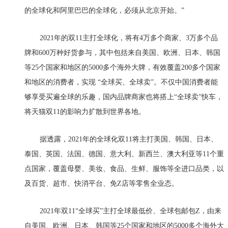
的全球化和阿里巴巴的全球化，必须从北京开始。”
2021年的双11主打全球化，将有4万多个商家、3万多个品
牌和600万种好货参与，其中包括来自美国、欧洲、日本、韩国
等25个国家和地区的5000多个海外大牌，有效覆盖200多个国家
和地区的消费者，实现 “全球买、全球卖”。不仅中国消费者能
够享受买遍全球的乐趣，国内品牌商家也将搭上“全球卖”快车，
将天猫双11的影响力扩散到世界各地。
据透露，2021年的全球化双11将主打美国、韩国、日本、
泰国、英国、法国、德国、意大利、新西兰、澳大利亚等11个重
点国家，覆盖母婴、美妆、食品、生鲜、服饰等全进口品类，以
及百货、超市、快消平台、免Z店等零售全业态。
2021年双11“全球买”主打全球最低价、全球包邮包Z，由来
自美国、欧洲、日本、韩国等25个国家和地区的5000多个海外大