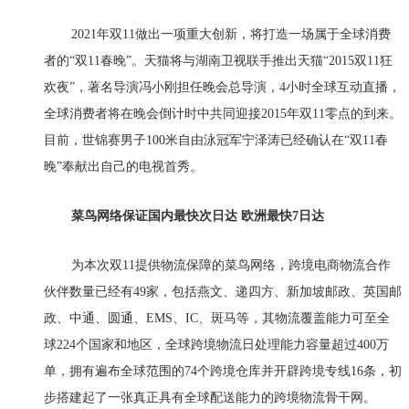
2021年双11做出一项重大创新，将打造一场属于全球消费
者的“双11春晚”。天猫将与湖南卫视联手推出天猫“2015双11狂
欢夜”，著名导演冯小刚担任晚会总导演，4小时全球互动直播，
全球消费者将在晚会倒计时中共同迎接2015年双11零点的到来。
目前，世锦赛男子100米自由泳冠军宁泽涛已经确认在“双11春
晚”奉献出自己的电视首秀。
菜鸟网络保证国内最快次日达 欧洲最快7日达
为本次双11提供物流保障的菜鸟网络，跨境电商物流合作
伙伴数量已经有49家，包括燕文、递四方、新加坡邮政、英国邮
政、中通、圆通、EMS、IC、斑马等，其物流覆盖能力可至全
球224个国家和地区，全球跨境物流日处理能力容量超过400万
单，拥有遍布全球范围的74个跨境仓库并开辟跨境专线16条，初
步搭建起了一张真正具有全球配送能力的跨境物流骨干网。