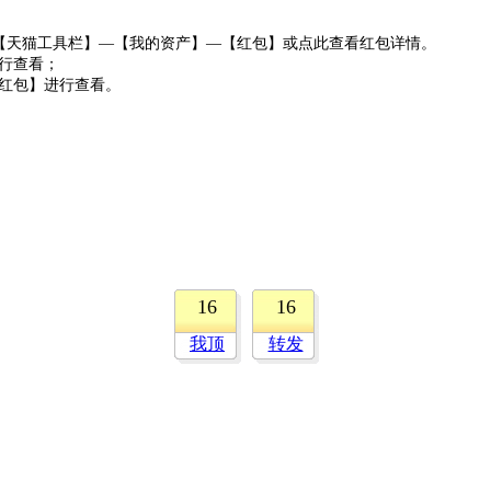
【天猫工具栏】—【我的资产】—【红包】或点此查看红包详情。
进行查看；
宝红包】进行查看。
16
16
我顶
转发