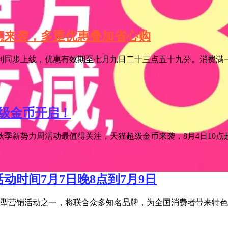
特惠来袭，多重优惠叠加省心购
利同步上线，优惠有效期至七月九日二十三点五十九分。消费满一
超级金币开启！
季新势力周活动最值得关注，天猫超级金币来袭，8月4日10点超级
活动时间7月7日晚8点到7月9日
宝年度大型营销活动之一，将联合众多知名品牌，为全国消费者带来特