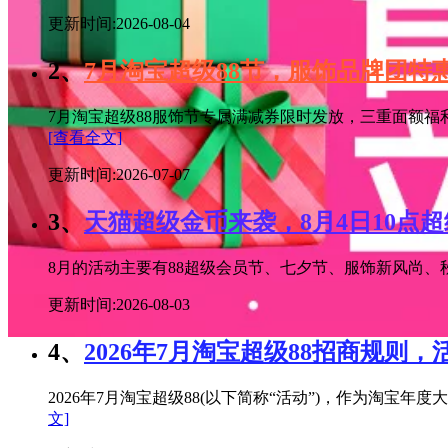
更新时间:2026-08-04
2、
7月淘宝超级88节，服饰品牌团
7月淘宝超级88服饰节专属满减券限时发放，三重面额福
[查看全文]
更新时间:2026-07-07
3、
天猫超级金币来袭，8月4日10点
8月的活动主要有88超级会员节、七夕节、服饰新风尚、秋
更新时间:2026-08-03
4、
2026年7月淘宝超级88招商规则，
2026年7月淘宝超级88(以下简称“活动”)，作为淘
文]