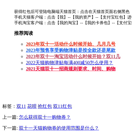
获得红包后可登陆电脑端天猫首页：点击在天猫首页面右侧黑色
手机天猫客户端：点击【我】--【我的资产】--【支付宝红包】
手机淘宝客户端：点击【我的淘宝】--【我的卡券包】--【支付
推荐阅读
2023年双十一活动什么时候开始、几月几号
2023年预售享受购物津贴是按全款还是尾款
2023年双十一淘宝活动什么时候开始？双11几
2022天猫购物津贴每满400减50怎么使用？
2021天猫双十一招商规则要求、时间、购物
标签
：
双11
花呗
抢红包
双11红包
上一篇:
怎么获得双十一购物券？
下一篇:
双十一天猫购物券的使用范围是什么？