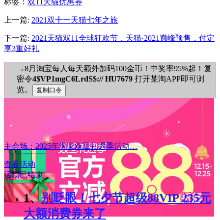
标签
：
双11天猫优惠券
上一篇:
2021双十一天猫七年之旅
下一篇:
2021天猫双11全球狂欢节，天猫·2021巅峰预售，付定
享3重好礼
→8月淘宝每人每天额外加码100金币！中奖率95%起！复
密令
4$VP1mgC6LrdS$:// HU7679
打开某淘APP即可浏
览。
主会场：2025年淘宝双旦礼遇季活动…
查看活动
活动已结束
1、
别眨眼！七夕节超级88VIP 235元
大额消费券来了