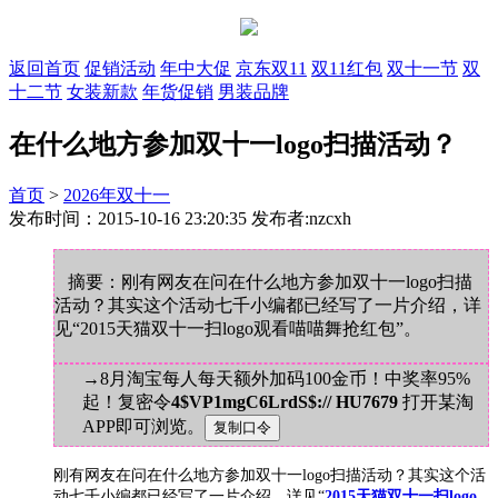
返回首页
促销活动
年中大促
京东双11
双11红包
双十一节
双
十二节
女装新款
年货促销
男装品牌
在什么地方参加双十一logo扫描活动？
首页
>
2026年双十一
发布时间：2015-10-16 23:20:35 发布者:nzcxh
摘要：刚有网友在问在什么地方参加双十一logo扫描
活动？其实这个活动七千小编都已经写了一片介绍，详
见“2015天猫双十一扫logo观看喵喵舞抢红包”。
→8月淘宝每人每天额外加码100金币！中奖率95%
起！复密令
4$VP1mgC6LrdS$:// HU7679
打开某淘
APP即可浏览。
刚有网友在问在什么地方参加双十一logo扫描活动？其实这个活
动七千小编都已经写了一片介绍，详见“
2015天猫双十一扫logo