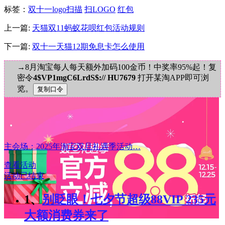
标签
：
双十一logo扫描
扫LOGO
红包
上一篇:
天猫双11蚂蚁花呗红包活动规则
下一篇:
双十一天猫12期免息卡怎么使用
→8月淘宝每人每天额外加码100金币！中奖率95%起！复
密令
4$VP1mgC6LrdS$:// HU7679
打开某淘APP即可浏
览。
主会场：2025年淘宝双旦礼遇季活动…
查看活动
活动已结束
1、
别眨眼！七夕节超级88VIP 235元
大额消费券来了