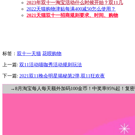
2023年双十一淘宝活动什么时候开始？双11几
2022天猫购物津贴每满400减50怎么使用？
2021天猫双十一招商规则要求、时间、购物
标签
：
双十一天猫
花呗购物
上一篇:
双11活动喵咖秀活动规则玩法
下一篇:
2021双11晚会明星揭秘第2弹,双11狂欢夜
→8月淘宝每人每天额外加码100金币！中奖率95%起！复