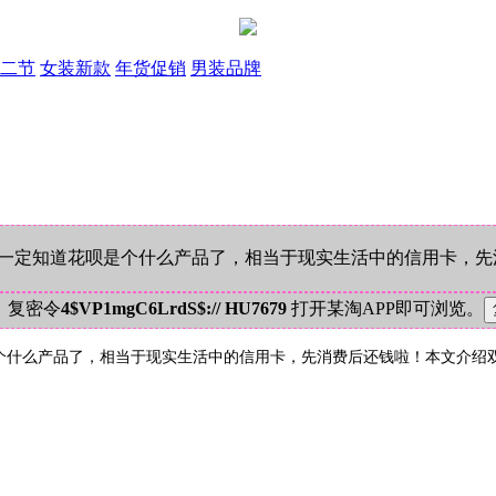
二节
女装新款
年货促销
男装品牌
一定知道花呗是个什么产品了，相当于现实生活中的信用卡，先
！复密令
4$VP1mgC6LrdS$:// HU7679
打开某淘APP即可浏览。
什么产品了，相当于现实生活中的信用卡，先消费后还钱啦！本文介绍双