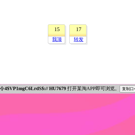
15
17
我顶
转发
密令
4$VP1mgC6LrdS$:// HU7679
打开某淘APP即可浏览。