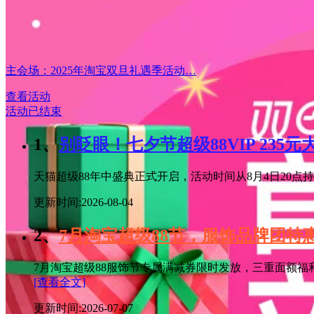
主会场：2025年淘宝双旦礼遇季活动…
查看活动
活动已结束
1、
别眨眼！七夕节超级88VIP 235
天猫超级88年中盛典正式开启，活动时间从8月4日20点持续
更新时间:2026-08-04
2、
7月淘宝超级88节，服饰品牌团
7月淘宝超级88服饰节专属满减券限时发放，三重面额福
[查看全文]
更新时间:2026-07-07