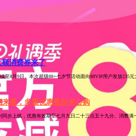
元大额消费券来了
至8月9日。本次超级88+七夕节活动面向88VIP用户发放235
特惠来袭，多重优惠叠加省心购
利同步上线，优惠有效期至七月九日二十三点五十九分。消费满一