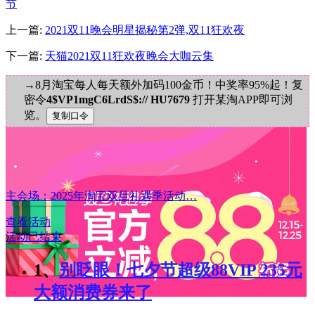
节
上一篇:
2021双11晚会明星揭秘第2弹,双11狂欢夜
下一篇:
天猫2021双11狂欢夜晚会大咖云集
→8月淘宝每人每天额外加码100金币！中奖率95%起！复
密令
4$VP1mgC6LrdS$:// HU7679
打开某淘APP即可浏
览。
主会场：2025年淘宝双旦礼遇季活动…
查看活动
活动已结束
1、
别眨眼！七夕节超级88VIP 235元
大额消费券来了