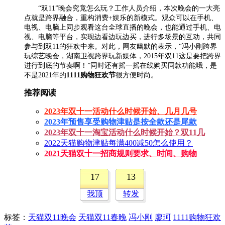
“双11”晚会究竟怎么玩？工作人员介绍，本次晚会的一大亮
点就是跨界融合，重构消费+娱乐的新模式。观众可以在手机、
电视、电脑上同步观看这台全球直播的晚会，也能通过手机、电
视、电脑等平台，实现边看边玩边买，进行多场景的互动，共同
参与到双11的狂欢中来。对此，网友幽默的表示，“冯小刚跨界
玩综艺晚会，湖南卫视跨界玩新媒体，2015年双11这是要把跨界
进行到底的节奏啊！”同时还有摇一摇在线购买同款功能哦，是
不是2021年的
1111购物狂欢节
很方便时尚。
推荐阅读
2023年双十一活动什么时候开始、几月几号
2023年预售享受购物津贴是按全款还是尾款
2023年双十一淘宝活动什么时候开始？双11几
2022天猫购物津贴每满400减50怎么使用？
2021天猫双十一招商规则要求、时间、购物
17
13
我顶
转发
标签
：
天猫双11晚会
天猫双11春晚
冯小刚
廖珂
1111购物狂欢