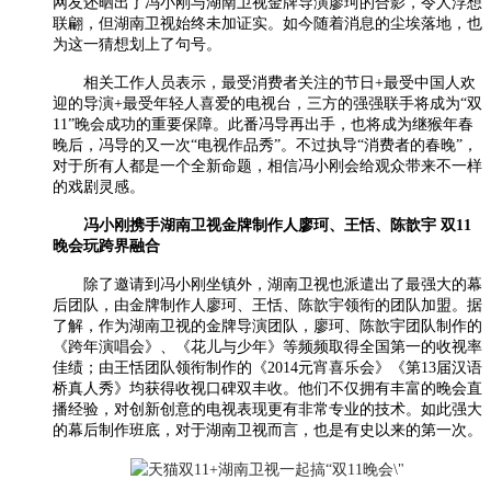
网友还晒出了冯小刚与湖南卫视金牌导演廖珂的合影，令人浮想
联翩，但湖南卫视始终未加证实。如今随着消息的尘埃落地，也
为这一猜想划上了句号。
相关工作人员表示，最受消费者关注的节日+最受中国人欢
迎的导演+最受年轻人喜爱的电视台，三方的强强联手将成为“双
11”晚会成功的重要保障。此番冯导再出手，也将成为继猴年春
晚后，冯导的又一次“电视作品秀”。不过执导“消费者的春晚”，
对于所有人都是一个全新命题，相信冯小刚会给观众带来不一样
的戏剧灵感。
冯小刚携手湖南卫视金牌制作人廖珂、王恬、陈歆宇 双11
晚会玩跨界融合
除了邀请到冯小刚坐镇外，湖南卫视也派遣出了最强大的幕
后团队，由金牌制作人廖珂、王恬、陈歆宇领衔的团队加盟。据
了解，作为湖南卫视的金牌导演团队，廖珂、陈歆宇团队制作的
《跨年演唱会》、《花儿与少年》等频频取得全国第一的收视率
佳绩；由王恬团队领衔制作的《2014元宵喜乐会》《第13届汉语
桥真人秀》均获得收视口碑双丰收。他们不仅拥有丰富的晚会直
播经验，对创新创意的电视表现更有非常专业的技术。如此强大
的幕后制作班底，对于湖南卫视而言，也是有史以来的第一次。