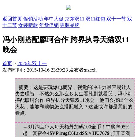
返回首页
促销活动
年中大促
京东双11
双11红包
双十一节
双
十二节
女装新款
年货促销
男装品牌
冯小刚搭配廖珂合作 跨界执导天猫双11
晚会
首页
>
2026年双十一
发布时间：2015-10-16 23:39:23 发布者:nzcxh
摘要：这是要玩爆电商界，视觉的冲击力最容易让人
失去理智，不然怎么那么多女生看韩剧就看哭，冯小刚
搭配廖珂合作 跨界执导天猫双11晚会，他们会擦出什么
火花，能够和购物怎么搭配融入？这些或许都是我们的
看点。
→8月淘宝每人每天额外加码100金币！中奖率95%
起！复密令
4$VP1mgC6LrdS$:// HU7679
打开某淘