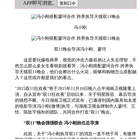
APP即可浏览。
冯小刚
双11晚会导演冯小刚、廖珂
这是要玩爆电商界，视觉的冲击力最容易让人失去理智，不
然怎么那么多女生看韩剧就看哭，冯小刚搭配廖珂合作 跨界执
导天猫双11晚会，他们会擦出什么火花，能够和购物怎么搭配融
入？这些或许都是我们的看点。
“2015双11狂欢夜”将于2015年11月10日晚八点半湖南卫视隆重上
演。自从宣布“双11狂欢夜”启动以来，关于明星阵容、幕后导演
的猜想不断。今日湖南卫视正式宣布，已邀请到国内最具知名度
的电影导演冯小刚[微博]执导，与湖南卫视金牌制作人廖珂、王
恬、陈歆宇领衔的团队，共同合作打造“双11”晚会。
“双11”晚会强强联合 冯小刚担任总导演
此前，关于“冯小刚执导双11”的消息一直不绝于耳，有微博