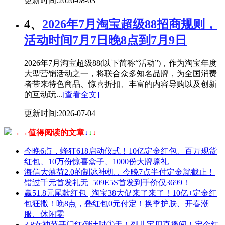
更新时间:2026-08-03
4、
2026年7月淘宝超级88招商规则，
活动时间7月7日晚8点到7月9日
2026年7月淘宝超级88(以下简称“活动”)，作为淘宝年度
大型营销活动之一，将联合众多知名品牌，为全国消费
者带来特色商品、惊喜折扣、丰富的内容导购以及创新
的互动玩...
[查看全文]
更新时间:2026-07-04
→→值得阅读的文章
↓
↓
↓
今晚6点，蜂狂618启动仪式！10亿定金红包、百万现货
红包、10万份惊喜盒子、1000份大牌壕礼
海信大薄荷2.0的制冰神机，今晚7点半付定金就截止！
错过千元首发礼无 509E5S首发到手价仅3699！
赢51.8元尾款红包 | 淘宝38大促来了来了！10亿+定金红
包狂撒！晚8点，叠红包0元付定！换季护肤、开春潮
服、休闲零
3.8女神节开门红倒计时①天！烈儿宝贝直播间！定金红