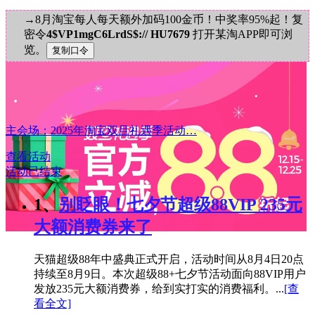
→8月淘宝每人每天额外加码100金币！中奖率95%起！复
密令
4$VP1mgC6LrdS$:// HU7679
打开某淘APP即可浏
览。
主会场：2025年淘宝双旦礼遇季活动…
查看活动
活动已结束
1、
别眨眼！七夕节超级88VIP 235元
大额消费券来了
天猫超级88年中盛典正式开启，活动时间从8月4日20点
持续至8月9日。本次超级88+七夕节活动面向88VIP用户
发放235元大额消费券，给到实打实的消费福利。...
[查
看全文]