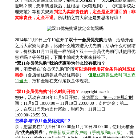
这个问题大家遇见比较多，那就是
天猫双十一优先购
退款定金能
退吗？亲，您申请退款后，且根据《天猫规则》、《淘宝争议处
理规范》等相关规则
判定为卖家责任的，定金是正常退回的；非
卖家责任，定金不退
。所以拍之前大家还是要思考好哦！
2014年11月9日上午10点开了
双十一会员优先购
活动，活动开始
之后大家疑问多多，比如什么地方进入优先购，活动什么时候结
束，价格和11月11日是一样的吗？双十一会员优先购可以使用优
惠券吗？等等疑问，下面小编就为大家来解答下。
“双11会员优先购”我的优惠劵为什么没有抵扣？
亲，消费者在“会员优先购”阶段
可以选择使用符合条件的对应优
惠券
（含店铺优惠券及单品优惠券），
但是
优惠券生效时间是双
11当天
，抵扣金额在支付尾款是体现哦。
“双11会员优先购”什么时间开始？
copyright nzcxh
您好，活动在2014年11月9日开始。
分为两步：第一步在规定时
间：11月9日 10:00:00 ~ 11月10日 20:00:00，支付定金；第二
步，在双11当天内支付尾款，时间为：11月11日
1:00:00~23:59:59
。
怎样参与“双11会员优先购”？
亲，您需要在11月9日10:00:00至11月10日20:00:00，使用天猫会
员“
优先购买券
”，
在最新版天猫客户端（手机版和ipad版）
，提