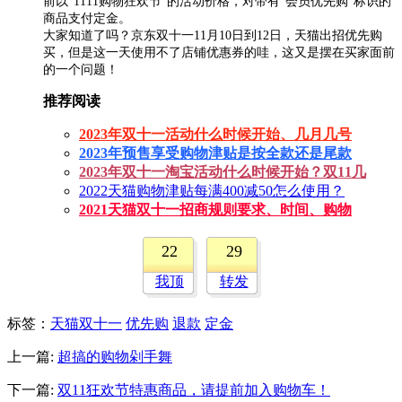
前以“1111购物狂欢节”的活动价格，对带有“会员优先购”标识的
商品支付定金。
大家知道了吗？京东双十一11月10日到12日，天猫出招优先购
买，但是这一天使用不了店铺优惠券的哇，这又是摆在买家面前
的一个问题！
推荐阅读
2023年双十一活动什么时候开始、几月几号
2023年预售享受购物津贴是按全款还是尾款
2023年双十一淘宝活动什么时候开始？双11几
2022天猫购物津贴每满400减50怎么使用？
2021天猫双十一招商规则要求、时间、购物
22
29
我顶
转发
标签
：
天猫双十一
优先购
退款
定金
上一篇:
超搞的购物剁手舞
下一篇:
双11狂欢节特惠商品，请提前加入购物车！