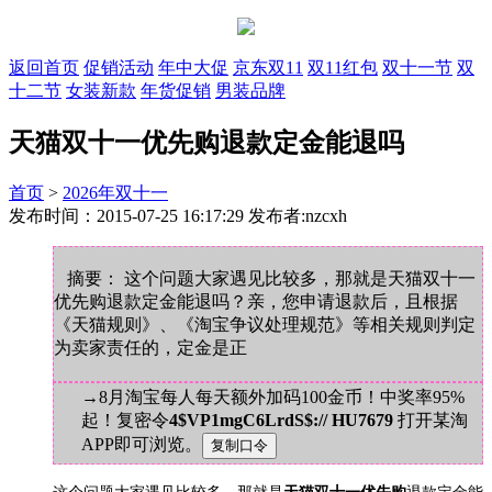
返回首页
促销活动
年中大促
京东双11
双11红包
双十一节
双
十二节
女装新款
年货促销
男装品牌
天猫双十一优先购退款定金能退吗
首页
>
2026年双十一
发布时间：2015-07-25 16:17:29 发布者:nzcxh
摘要： 这个问题大家遇见比较多，那就是天猫双十一
优先购退款定金能退吗？亲，您申请退款后，且根据
《天猫规则》、《淘宝争议处理规范》等相关规则判定
为卖家责任的，定金是正
→8月淘宝每人每天额外加码100金币！中奖率95%
起！复密令
4$VP1mgC6LrdS$:// HU7679
打开某淘
APP即可浏览。