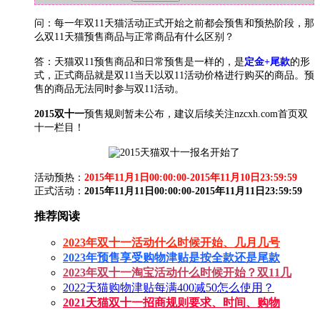
问：每一年双11天猫活动正式开始之前都会预售和预热阶段，那
么双11天猫预售商品与正常商品有什么区别？
答：天猫双11预售商品和日常预售是一样的，是
定金+尾款
的形
式，正式商品就是双11当天以双11活动价格进行购买的商品。预
售的商品无法同时参与双11活动。
2015双十一
预售规则暂未公布，建议后续关注nzcxh.com首页双
十一栏目！
活动预热：
2015年11月1日00:00:00-2015年11月10日23:59:59
正式活动：
2015年11月11日00:00:00-2015年11月11日23:59:59
推荐阅读
2023年双十一活动什么时候开始、几月几号
2023年预售享受购物津贴是按全款还是尾款
2023年双十一淘宝活动什么时候开始？双11几
2022天猫购物津贴每满400减50怎么使用？
2021天猫双十一招商规则要求、时间、购物