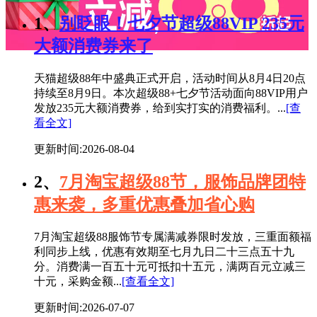
1、
别眨眼！七夕节超级88VIP 235元
大额消费券来了
天猫超级88年中盛典正式开启，活动时间从8月4日20点
持续至8月9日。本次超级88+七夕节活动面向88VIP用户
发放235元大额消费券，给到实打实的消费福利。...
[查
看全文]
更新时间:2026-08-04
2、
7月淘宝超级88节，服饰品牌团特
惠来袭，多重优惠叠加省心购
7月淘宝超级88服饰节专属满减券限时发放，三重面额福
利同步上线，优惠有效期至七月九日二十三点五十九
分。消费满一百五十元可抵扣十五元，满两百元立减三
十元，采购金额...
[查看全文]
更新时间:2026-07-07