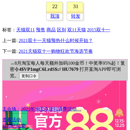
22
31
我顶
转发
标签
：
天猫双11
预售
商品
区别
双11天猫
2015双十一
上一篇:
2021双十一天猫预热什么时候开始？
下一篇:
2021天猫双十一购物狂欢节海选节奏
→8月淘宝每人每天额外加码100金币！中奖率95%起！复
密令
4$VP1mgC6LrdS$:// HU7679
打开某淘APP即可浏
览。
主会场：2025年淘宝双旦礼遇季活动…
查看活动
活动已结束