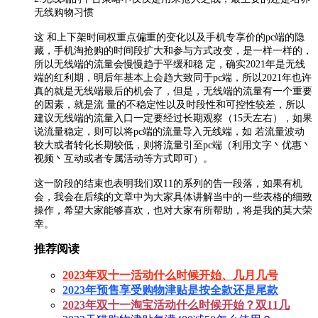
无线购物习惯
这 和上下架时间权重点偏重的变化以及手机专享价的pc端的隐
藏，手机淘抢购的时间段扩大和参与方式改变，是一样一样的，
所以无线端的流量会慢慢趋于平缓和稳 定，确实2021年是无线
端的红利期，明后年基本上会趋大致同于pc端，所以2021年也许
真的就是无线端最后的机会了，但是，无线端的流量有一个重要
的因素，就是流 量的不稳定性以及时段性和可控性较差，所以
建议无线端的流量入口一定要经过长期观察（15天左右），如果
说流量稳定，则可以将pc端的流量导入无线端，如 若流量波动
较大或者转化长期较低，则将流量引至pc端（利用文字丶优惠丶
视频丶互动或者专属活动等方式即可）。
这一阶段的结束也表明我们双11的系列的告一段落，如果有机
会，我会在后续的文章中为大家具体讲解当中的一些表格的细致
操作，希望大家能够喜欢，也对大家有所帮助，将是我的莫大荣
幸。
推荐阅读
2023年双十一活动什么时候开始、几月几号
2023年预售享受购物津贴是按全款还是尾款
2023年双十一淘宝活动什么时候开始？双11几