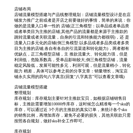
店铺布局
店铺流量模型搭建与产品线整理规划：店铺流量模型设计是在店
铺发力推广之前或者是开店之前要做好的事情，简单的来说：你
做的是流量入口单一性的 店铺(正三角模型：以单品或者单品类
或者单类目为主推的店铺;其他产品的流量都是来源于主推款的
跳转流量或者关联流量，自身的引流和转换能力都很弱)，还 是
流量入口多元化的店铺(倒三角模型:以多品或者多品类或者多类
目为主推的店铺;各自有各自的引流渠道和转化能力)，两者都有
优缺点，正三角模型店铺，主 推款流量大、转化能力强，但是
利润低，危险系数高，受单品影响较大;倒三角模型店铺，流量
稳定风险低，发展可能性多元，利润可观，但是流量稍小，转化
能力 稍差，具体可以参考之前的分享文章：销量增长，淘宝店
铺永久实用的四句八字真言(回复“八字真言”可以查看文章哦)
店铺流量模型搭建
整理规划
库存规划：库存规划主要针对主推款宝贝，如根据店铺销售目
标，主推款需要增加10000件库存，这时候怎么精准每一个sku的
库存，可以通过近 3个月的主推款的真实订单，来统计各个sku
的销售比例，再增加库存，避免不必要的损失，其他关联款只需
按照各自规划，做好sku补全工作即可。
库存规划