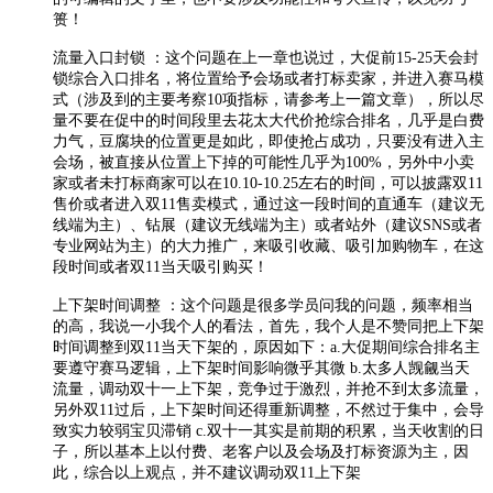
篑！
流量入口封锁 ：这个问题在上一章也说过，大促前15-25天会封
锁综合入口排名，将位置给予会场或者打标卖家，并进入赛马模
式（涉及到的主要考察10项指标，请参考上一篇文章），所以尽
量不要在促中的时间段里去花太大代价抢综合排名，几乎是白费
力气，豆腐块的位置更是如此，即使抢占成功，只要没有进入主
会场，被直接从位置上下掉的可能性几乎为100%，另外中小卖
家或者未打标商家可以在10.10-10.25左右的时间，可以披露双11
售价或者进入双11售卖模式，通过这一段时间的直通车（建议无
线端为主）、钻展（建议无线端为主）或者站外（建议SNS或者
专业网站为主）的大力推广，来吸引收藏、吸引加购物车，在这
段时间或者双11当天吸引购买！
上下架时间调整 ：这个问题是很多学员问我的问题，频率相当
的高，我说一小我个人的看法，首先，我个人是不赞同把上下架
时间调整到双11当天下架的，原因如下：a.大促期间综合排名主
要遵守赛马逻辑，上下架时间影响微乎其微 b.太多人觊觎当天
流量，调动双十一上下架，竞争过于激烈，并抢不到太多流量，
另外双11过后，上下架时间还得重新调整，不然过于集中，会导
致实力较弱宝贝滞销 c.双十一其实是前期的积累，当天收割的日
子，所以基本上以付费、老客户以及会场及打标资源为主，因
此，综合以上观点，并不建议调动双11上下架