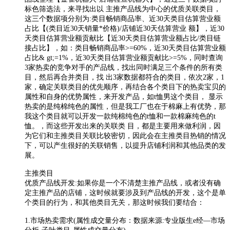
标色筛选法，来寻找出以 主推产品线为中心的优质关联类目，
这三个数据项分别为:类目畅销商品率、近30天类目估算营业额
占比【(类目近30天销量*价格)/店铺近30天估算营业 额】，近30
天类目估算营业额贡献比【近30天类目估算营业额占比/类目链
接占比】，如：类目畅销商品率>=60%，近30天类目估算营业额
占比& gt;=1%，近30天类目估算营业额贡献比>=5%，同时查询
3家热卖的竞争对手的产品线，找出同时满足三个条件的所有类
目，然后再合并类目，找 出3家数据都符合的类目，依次2家，1
家，确定关联类目的优先顺序，再结合各个类目下的热卖宝贝的
属性和自身的优势属性，来开发产品，如t恤男这个类目， 显示
热卖的是纯棉纯色的属性，但是我工厂也在于棉麻上有优势，那
我这个类目就可以开发一款纯棉纯色的t恤和一款棉麻纯色的t
恤。，而这些开发出来的关联类 目，都是主要用来做利润，因
为它们和主推类目关联比较密切，因此会在主推类目热销的情况
下，可以产生很好的关联销售，以提升店铺利润和其他品类的发
展。
主推类目
优质产品线开发:如果你是一个不清楚主推产品线，或者没有确
定主推产品的店铺，这时候就要涉及到产品线的开发，这个是单
个类目的行为，和其他类目无关，那这时候我们要结合：
1.市场热卖需求(属性成交量分布：数据来源:专业版生e经—市场