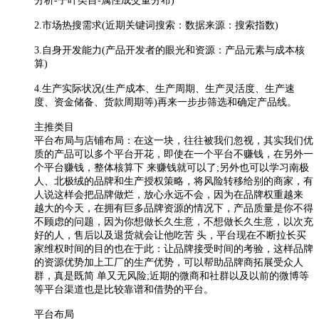
分析-子叶类目-属性成交量分布)
2.市场热搜需求(近期关键词搜索：数据来源：搜索指数)
3.自身开发能力(产品开发者的眼光和资源：产品元素与成本核
算)
4.生产实际状况(生产成本、生产周期、生产灵活度、生产速
度、资金储备、货款周期等)再来一步步筛选和确定产品线。
主推类目
平台布局与店铺布局：在这一块，往往被我们忽视，其实我们优
质的产品可以多个平台开花，即使在一个平台不赚钱，在另外一
个平台赚钱，整体核算下 来赚钱就可以了;另外也可以学习南极
人、北极绒的品牌和生产授权策略，将风险转移给别的商家，有
人说这样会把品牌做烂，放心永远不会，因为在品牌权重越来
越大的今天，在拥有巨多品牌资源的情况下，产品质量是你不得
不顾虑的问题，因为你想做长久生意，不想做长久生意，以次充
好的人，售后以及退货就会让他吃苦 头，平台现在不断拉长买
家维权时间的目的也在于此：让品牌接受时间的考验，这样品牌
的资源优势加上工厂的生产优势，可以帮助品牌商拓展受众人
群，真是既简 单又无风险;近期的微商和社群以及以前的微博等
等平台渠道也是比较靠谱和借势的平台。
平台布局