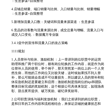
：生意参谋+自我整理
4.店铺总销量、端口销量与比例、入口销量与比例、销量增幅
：生意参谋+自我整理
5.新增加流量入口数：关键词和流量来源渠道 ：生意参谋
6.竞品的访客数与流量来源比例，成交总量与增幅、流量入口与
成交入口变化 ：数据魔方专业版
3.4.1促中的宣传和流量入口的攻占策略
1111规划
1.人员替补与轮休、激励机制 ：上一章讲到岗位职责中的运营
助理和推广两个职位时，都有岗位轮换的工作内容，就是作为岗
位替补人员的使用，举个例子，那天突然某一岗位上的一个人突
然生病，而他的工作岗位又比较关键，这时候如果找不到人替
补，那么可能就会造成不可估量损失，所以建议人员的替补和轮
休应急机制还是要建立和启用；激励机制是指岗位的kpi和团队
整体目标完成的奖励机制，这个根据公司具体来划定，如现场表
彰、甜点夜宵提供、破万奖励、破纪录奖励等。
2.公司职责演练与福利发放机制 ：我们之前讲到的岗位职责，
是和日常的工作内容和流程相结合，来保证店铺的健康状态和