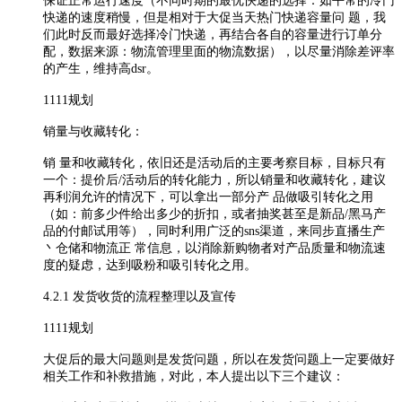
保证正常运行速度（不同时期的最优快递的选择：如平常的冷门
快递的速度稍慢，但是相对于大促当天热门快递容量问 题，我
们此时反而最好选择冷门快递，再结合各自的容量进行订单分
配，数据来源：物流管理里面的物流数据），以尽量消除差评率
的产生，维持高dsr。
1111规划
销量与收藏转化：
销 量和收藏转化，依旧还是活动后的主要考察目标，目标只有
一个：提价后/活动后的转化能力，所以销量和收藏转化，建议
再利润允许的情况下，可以拿出一部分产 品做吸引转化之用
（如：前多少件给出多少的折扣，或者抽奖甚至是新品/黑马产
品的付邮试用等），同时利用广泛的sns渠道，来同步直播生产
丶仓储和物流正 常信息，以消除新购物者对产品质量和物流速
度的疑虑，达到吸粉和吸引转化之用。
4.2.1 发货收货的流程整理以及宣传
1111规划
大促后的最大问题则是发货问题，所以在发货问题上一定要做好
相关工作和补救措施，对此，本人提出以下三个建议：