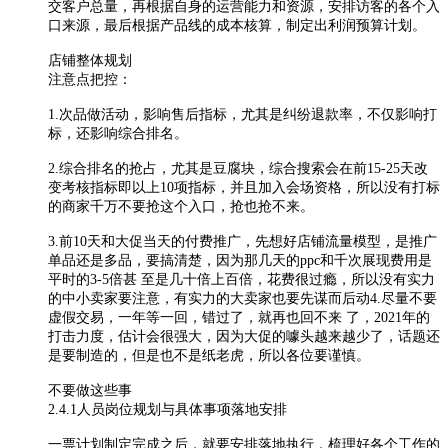
交客户总量，再根据自身的运营能力和资源，安排访客的各个入
口来源，最后根据产品线的成本核算，制定出利润预算计划。
店铺整体规划
注意点把控：
1.次品做活动，影响售后指标，尤其是纠纷退款率，不仅影响打
标，还影响综合排名。
2.综合排名的抢占，尤其是豆腐块，综合搜索会在前15-25天改
变考核指标即以上10项指标，并且加入会场资格，所以没有打标
的商家千万不要抢这个入口，抢也抢不来。
3.前10天和大促当天的付费推广，先想好店铺流量模型，是推广
单品还是多品，要搞清楚，因为那几天的ppc和千次展现费用是
平时的3-5倍甚 至是几十倍上百倍，花费很过瘾，所以没有实力
的中小卖家要注意，有实力的大卖家也要先谋而后动4.尽量不要
虚假交易，一年等一回，错过了，就再也回不来 了，2021年的
打击力度，估计会很强大，因为大促的噱头越来越少了，话题还
是要制造的，但是也不是纸老虎，所以各位要谨慎。
不要做这些事
2.4.1人员岗位规划与具体事项落地安排
一票计划制定完成之后，就要安排落地执行，梳理好各个工作的