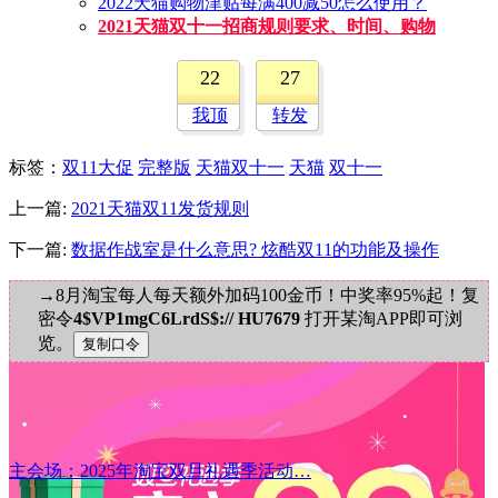
2022天猫购物津贴每满400减50怎么使用？
2021天猫双十一招商规则要求、时间、购物
22
27
我顶
转发
标签
：
双11大促
完整版
天猫双十一
天猫
双十一
上一篇:
2021天猫双11发货规则
下一篇:
数据作战室是什么意思? 炫酷双11的功能及操作
→8月淘宝每人每天额外加码100金币！中奖率95%起！复
密令
4$VP1mgC6LrdS$:// HU7679
打开某淘APP即可浏
览。
主会场：2025年淘宝双旦礼遇季活动…