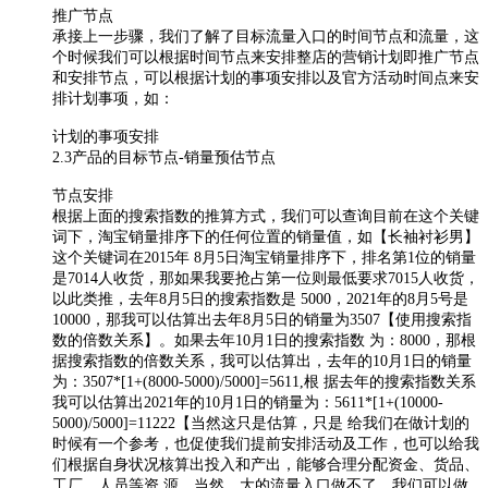
推广节点
承接上一步骤，我们了解了目标流量入口的时间节点和流量，这
个时候我们可以根据时间节点来安排整店的营销计划即推广节点
和安排节点，可以根据计划的事项安排以及官方活动时间点来安
排计划事项，如：
计划的事项安排
2.3产品的目标节点-销量预估节点
节点安排
根据上面的搜索指数的推算方式，我们可以查询目前在这个关键
词下，淘宝销量排序下的任何位置的销量值，如【长袖衬衫男】
这个关键词在2015年 8月5日淘宝销量排序下，排名第1位的销量
是7014人收货，那如果我要抢占第一位则最低要求7015人收货，
以此类推，去年8月5日的搜索指数是 5000，2021年的8月5号是
10000，那我可以估算出去年8月5日的销量为3507【使用搜索指
数的倍数关系】。如果去年10月1日的搜索指数 为：8000，那根
据搜索指数的倍数关系，我可以估算出，去年的10月1日的销量
为：3507*[1+(8000-5000)/5000]=5611,根 据去年的搜索指数关系
我可以估算出2021年的10月1日的销量为：5611*[1+(10000-
5000)/5000]=11222【当然这只是估算，只是 给我们在做计划的
时候有一个参考，也促使我们提前安排活动及工作，也可以给我
们根据自身状况核算出投入和产出，能够合理分配资金、货品、
工厂、人员等资 源，当然，大的流量入口做不了，我们可以做