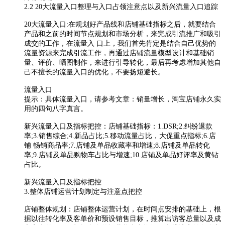
2.2 20大流量入口整理与入口占领注意点以及新兴流量入口追踪
20大流量入口:在规划好产品线和店铺基础指标之后，就要结合
产品和之前的时间节点规划和市场分析，来完成引流推广和吸引
成交的工作，在流量入 口上，我们首先肯定是结合自己优势的
流量资源来完成引流工作，再通过店铺流量模型设计和基础销
量、评价、晒图制作，来进行引导转化，最后再考虑增加其他自
己不擅长的流量入口的优化，不要扬短避长。
流量入口
提示：具体流量入口，请参考文章：销量增长，淘宝店铺永久实
用的四句八字真言。
新兴流量入口及指标把控：店铺基础指标：1.DSR;2.纠纷退款
率;3.销售综合;4.新品占比;5.移动流量占比，大促重点指标;6.店
铺 畅销商品率;7.店铺及单品收藏率和增速;8.店铺及单品转化
率;9.店铺及单品购物车占比与增速;10.店铺及单品好评率及黄钻
占比。
新兴流量入口及指标把控
3.整体店铺运营计划制定与注意点把控
店铺整体规划：店铺整体运营计划，在时间点安排的基础上，根
据以往转化率及客单价和预设销售目标，推算出访客总量以及成