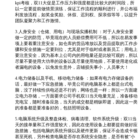
kpi考核，双11大促是工作压力和强度都是比较大的时间段，所
以一定要提前做情景演练，保证工作流程的顺利进行，并公布福
利发放流程，如奖金奖励、休假、迟到权、探亲假等等，以提升
团队凝聚力和工作激情。
3.人身安全（仓储、用电）与现场实播机制 ：对于人身安全要
做一定的防范，毕竟现在的人员赔偿费用可不低，所以在易发事
项上要着重注意安全，如仓库的货品堆放以及货品提取的工作步
骤和安全措施一定要到位，尤其是对于临时或者新员工；用电上
要注意安全，因为基本上公司内的用电量还是比较可观的，所以
尽量不要使用大功率的设备以及尽量使用地插，不要使用老化或
者漏电的设备，以免发生意外，店铺损失事小，人员事大！
4.电力储备以及手机、移动电力储备 ：如果有电力存储设备的
话，最好做一下应急措施，毕竟公司的电脑基本上都是台式电
脑，没了持续性供电还是不行的，网络也是一样；所以一方面建
立电力存储，一方面要求公司手机双11当天电量充足，准备移动
充电宝，随时准备应急，当天的成交都是稍纵即逝，因此这一类
的准备都是要准备好的，包括照明设备。
5.电脑系统升级及整盘体检、病毒清理、软件系统升级：双11当
天的接单量和工作强度较大，因此在使用设备上都要提前做好应
急措施，包括电脑的系统升级以及硬件更新，保证不会造成卡顿
甚至死机，另外检查电脑是否存在系统安全隐患，是否有被“小