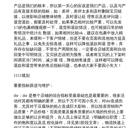
产品是我们的根本，所以第一关心的应该是我们产品，以及与产
品有直接关联的指标，如：差评，差评太多则及时删除宝贝链
接，以便影响店铺整体销售，及时退让处 理售后及差评问题；
退货退款，都要及时处理，如果事态相对比较严重，可以先发
1/3的包裹稍微观察一下，退货和退款情况，也可根据日常的销
售情况中统计出 数据，如果相对比较ok，建议在包裹中放入精
美礼品，来缓和一下客户情绪，但是不要在页面和其他地方提及
礼品之事，以免失去惊喜感，这样可以降低退款和退 货率；库
存存在短缺问题，不管生产周期长短，一定要在店铺页面和自动
回复中写明情况，宝贝状态说明为预售，或者将宝贝的上下架时
间调至冷门时间，减少展 现，降低销售速度，这样都可以降低
退款和退货带来的售后指标问题，也奉劝大家不要因小失大！
1111规划
重要指标跟进与维护：
dsr：dsr 是整个店铺的综合指标里最基础也是最重要的，很多活
动对其都有明确的要求，所以千万不可因小失大，对dsr造成伤
害，尤其对于豆腐块的抢占造成巨大影响， 所以惊喜营销和产
品质量丶产品价格丶页面质量及服务质量的4大项的性价比上要
做出足够的让步和提升，在人员上保证充足（明确岗位职责：工
作的饱和度以及流 程化操作，详见第1阶段文章），物流快递上