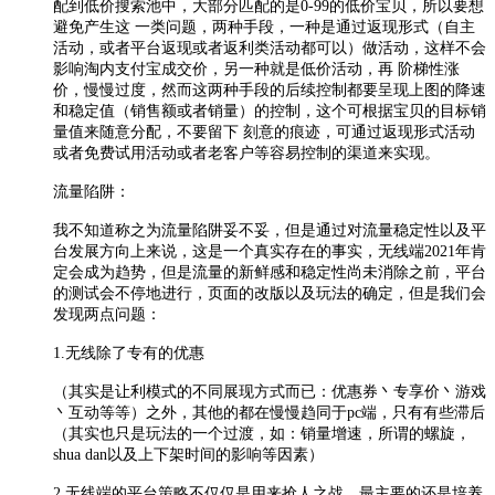
配到低价搜索池中，大部分匹配的是0-99的低价宝贝，所以要想
避免产生这 一类问题，两种手段，一种是通过返现形式（自主
活动，或者平台返现或者返利类活动都可以）做活动，这样不会
影响淘内支付宝成交价，另一种就是低价活动，再 阶梯性涨
价，慢慢过度，然而这两种手段的后续控制都要呈现上图的降速
和稳定值（销售额或者销量）的控制，这个可根据宝贝的目标销
量值来随意分配，不要留下 刻意的痕迹，可通过返现形式活动
或者免费试用活动或者老客户等容易控制的渠道来实现。
流量陷阱：
我不知道称之为流量陷阱妥不妥，但是通过对流量稳定性以及平
台发展方向上来说，这是一个真实存在的事实，无线端2021年肯
定会成为趋势，但是流量的新鲜感和稳定性尚未消除之前，平台
的测试会不停地进行，页面的改版以及玩法的确定，但是我们会
发现两点问题：
1.无线除了专有的优惠
（其实是让利模式的不同展现方式而已：优惠券丶专享价丶游戏
丶互动等等）之外，其他的都在慢慢趋同于pc端，只有有些滞后
（其实也只是玩法的一个过渡，如：销量增速，所谓的螺旋，
shua dan以及上下架时间的影响等因素）
2.无线端的平台策略不仅仅是用来抢人之战，最主要的还是培养