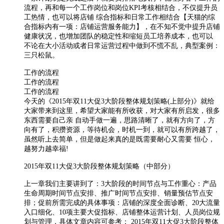
流程，再和每一个工作岗位和岗位KPI考核相结合，不仅提升员
工热情，也可以将店铺 综合指标和日常工作相结合【天猫的综
合指标内有一项：店铺运营服务能力】，在不知不觉中提升店铺
健康状况，也增加团队的稳定性和缩短员工培养成本，也可以
不论在大小活动或者日常运营过程中做到不慌不乱，典型案例：
三只松鼠。
工作的流程
工作的流程
工作的流程
今天的《2015年双11大促3大阶段整体规划策略(上部分)》就给
大家带来到这里，希望大家能有所收获，对大家有所启发，很多
东西需要自己亲 自动手做一遍，思路清晰了，就有方向了，方
向有了，积攒资源，等待机会，时机一到，就可以有所跨越了，
虽然听上去简单，但是做起来真的是既需要耐心又需要 恒心，
越努力越幸福!
2015年双11大促3大阶段整体规划策略（中部分）
上一章我们主要讲到了：3大阶段的时间节点与工作重心：产品
生命周期时间节点安排、推广时间节点安排、销量预估节点安
排；促前所需完成的具体事项：店铺的深度全面诊断、20大流量
入口细化、10项主要大促指标、店铺整体运营计划、人员岗位规
划与管理，具体文章内容可参考： 2015年双11大促3大阶段整体