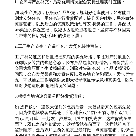
1. 仓库与产品补充丶后期优惠情况配合安抚处理实时直播：
调 动生产资源，积极做产品补充，规划好仓库使用，如有能力
则建立好分仓，用分仓进行发货配送，提升客户体验，另外做好
惊喜营销，以及后面的优惠政策活动等安 抚类的工作，并配以
sns渠道的实况直播，以减少因退款或者退货丶差评等不利因素
而带来的售后指标和dsr的快速下滑；
2.工厂生产节奏丶产品打包丶发货包装性宣传：
工 厂补货速度和质量把控流程的实况转播，消除对产品质量的
疑虑以及等货的焦急心态，公布产品包裹实际情况，确保货品不
会因为堆压而产生破损问题，消除对快递 包装与产品破损退换
问题，公布发货渠道和发货速度以及各地仓储和配送丶天气等情
况，可以辅之工作场景以及聊天记录来显示诚意和真实性，以消
除对快递速度和 配送情况的问题；
3.根据当地快递容量分配好发货流程：
如 选择较少，建议大促前的包裹后发，大促及后来的包裹先发
，因为快递比较容易爆仓，所以建议双11前3天的订单和双11后
面5天的订单，一起发，然后双11后面的货先发，这样货就在里
面了，双11之前的货后发， 这样货就在前面了，这样就符合了
逻辑顺序，然后双11之前的包裹里最好做一点惊喜营销，以保证
不会因为爆仓而太过拖延时间，当然当地快递资源丰富，那只要