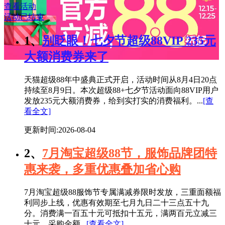
查看活动
活动已结束
1、
别眨眼！七夕节超级88VIP 235元
大额消费券来了
天猫超级88年中盛典正式开启，活动时间从8月4日20点
持续至8月9日。本次超级88+七夕节活动面向88VIP用户
发放235元大额消费券，给到实打实的消费福利。...
[查
看全文]
更新时间:2026-08-04
2、
7月淘宝超级88节，服饰品牌团特
惠来袭，多重优惠叠加省心购
7月淘宝超级88服饰节专属满减券限时发放，三重面额福
利同步上线，优惠有效期至七月九日二十三点五十九
分。消费满一百五十元可抵扣十五元，满两百元立减三
十元，采购金额...
[查看全文]