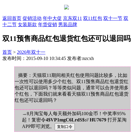
返回首页
促销活动
年中大促
京东双11
双11红包
双十一节
双
十二节
女装新款
年货促销
男装品牌
双11预售商品红包退货红包还可以退回吗
首页
>
2026年双十一
发布时间：2015-09-10 10:34:45 发布者:nzcxh
摘要：天猫双11期间相关红包使用问题比较多，比如
一次性可以使用多少个红包、双11预售商品红包退货红
包还可以退回吗？等等类似问题，通常可以合并使用多
个红包，下面我们就来看看天猫双11预售商品红包退货
红包还可以退回吗？
→8月淘宝每人每天额外加码100金币！中奖率95%
起！复密令
4$VP1mgC6LrdS$:// HU7679
打开某淘
APP即可浏览。