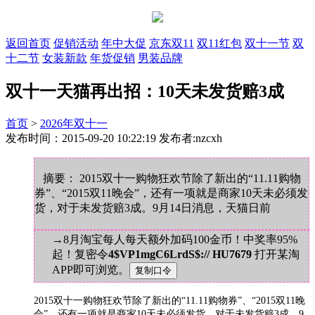
返回首页
促销活动
年中大促
京东双11
双11红包
双十一节
双
十二节
女装新款
年货促销
男装品牌
双十一天猫再出招：10天未发货赔3成
首页
>
2026年双十一
发布时间：2015-09-20 10:22:19 发布者:nzcxh
摘要： 2015双十一购物狂欢节除了新出的“11.11购物
券”、“2015双11晚会”，还有一项就是商家10天未必须发
货，对于未发货赔3成。9月14日消息，天猫日前
→8月淘宝每人每天额外加码100金币！中奖率95%
起！复密令
4$VP1mgC6LrdS$:// HU7679
打开某淘
APP即可浏览。
2015双十一购物狂欢节除了新出的“11.11购物券”、“2015双11晚
会”，还有一项就是商家10天未必须发货，对于未发货赔3成。9