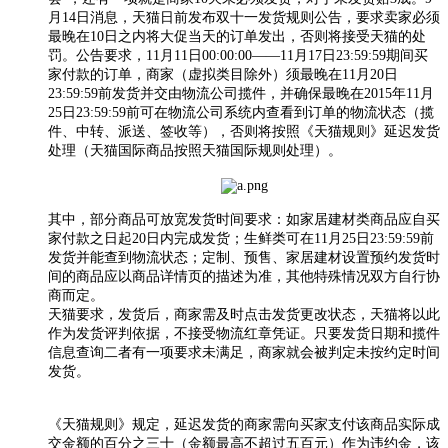
月14日消息，天猫日前发布双十一发货规则公告，要求卖家必须
最晚在10日之内将大促当天的订单发出，否则将接受天猫的处
罚。公告要求，11月11日00:00:00——11月17日23:59:59期间买
家付款的订单，商家（虚拟类目除外）须最晚在11月20日
23:59:59前发货并交由物流公司揽件，并确保最晚在2015年11月
25日23:59:59前可在物流公司系统内查看到订单的物流状态（揽
件、中转、派送、签收等），否则将按照《天猫规则》延迟发货
处理（天猫国际商品按照天猫国际规则处理）。
其中，部分商品可放宽发货时间要求：如家居建材类商品应自买
家付款之日起20日内完成发货；生鲜类可在11月25日23:59:59前
发货并能查到物流状态；定制、预售、家居建材设置预约发货时
间的商品应以商品详情页的描述为准，其他特殊情况双方自行协
商而定。
天猫要求，发货后，商家需及时点击发货更改状态，天猫将以此
作为发货评判依据，不接受物流红章凭证。只要发货日期和揽件
信息查询二者有一项要求未满足，商家就会被判定未按约定时间
发货。
《天猫规则》规定，延迟发货的商家需向买家支付该商品实际成
交金额的百分之三十（金额最高不超过五百元）作为违约金，该