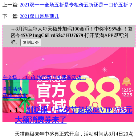
上一篇:
2021双十一全场五折是专柜价五折还是一口价五折？
下一篇:
2021双11是星期几
→8月淘宝每人每天额外加码100金币！中奖率95%起！复
密令
4$VP1mgC6LrdS$:// HU7679
打开某淘APP即可浏
览。
主会场：2025年淘宝双旦礼遇季活动…
查看活动
活动已结束
1、
别眨眼！七夕节超级88VIP 235元
大额消费券来了
天猫超级88年中盛典正式开启，活动时间从8月4日20点