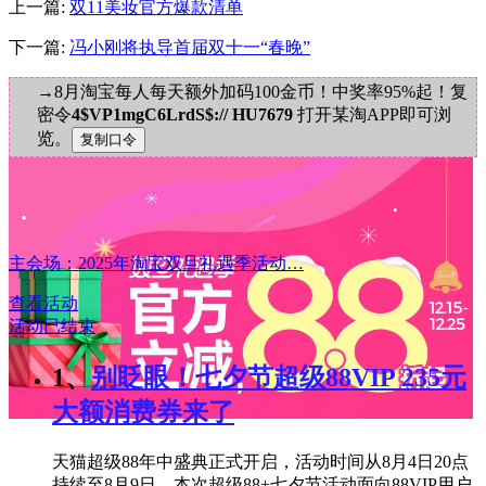
上一篇:
双11美妆官方爆款清单
下一篇:
冯小刚将执导首届双十一“春晚”
→8月淘宝每人每天额外加码100金币！中奖率95%起！复
密令
4$VP1mgC6LrdS$:// HU7679
打开某淘APP即可浏
览。
主会场：2025年淘宝双旦礼遇季活动…
查看活动
活动已结束
1、
别眨眼！七夕节超级88VIP 235元
大额消费券来了
天猫超级88年中盛典正式开启，活动时间从8月4日20点
持续至8月9日。本次超级88+七夕节活动面向88VIP用户