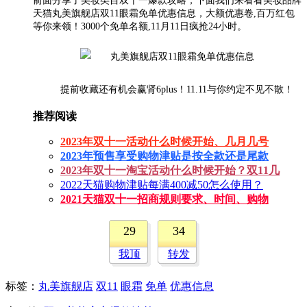
前面分享了美妆类目双十一爆款攻略，下面我们来看看美妆品牌
天猫丸美旗舰店双11眼霜免单优惠信息，大额优惠卷,百万红包
等你来领！3000个免单名额,11月11日疯抢24小时。
提前收藏还有机会赢肾6plus！11.11与你约定不见不散！
推荐阅读
2023年双十一活动什么时候开始、几月几号
2023年预售享受购物津贴是按全款还是尾款
2023年双十一淘宝活动什么时候开始？双11几
2022天猫购物津贴每满400减50怎么使用？
2021天猫双十一招商规则要求、时间、购物
29
34
我顶
转发
标签
：
丸美旗舰店
双11
眼霜
免单
优惠信息