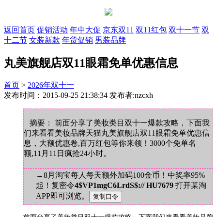
返回首页
促销活动
年中大促
京东双11
双11红包
双十一节
双
十二节
女装新款
年货促销
男装品牌
丸美旗舰店双11眼霜免单优惠信息
首页
>
2026年双十一
发布时间：2015-09-25 21:38:34 发布者:nzcxh
摘要： 前面分享了美妆类目双十一爆款攻略，下面我
们来看看美妆品牌天猫丸美旗舰店双11眼霜免单优惠信
息，大额优惠卷,百万红包等你来领！3000个免单名
额,11月11日疯抢24小时。
→8月淘宝每人每天额外加码100金币！中奖率95%
起！复密令
4$VP1mgC6LrdS$:// HU7679
打开某淘
APP即可浏览。