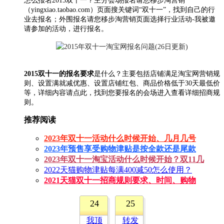
怎么报名2015双十一？主分会场报名请您移步淘营销
（yingxiao.taobao.com）页面搜关键词“双十一”，找到自己的行
业去报名；外围报名请您移步淘营销页面选择行业活动-我被邀
请参加的活动，进行报名。
2015双十一的报名要求
是什么？
主要包括店铺满足淘宝网营销规
则、设置满就减优惠、设置店铺红包、商品价格低于30天最低价
等，详细内容请点此，找到您要报名的会场进入查看详细招商规
则。
推荐阅读
2023年双十一活动什么时候开始、几月几号
2023年预售享受购物津贴是按全款还是尾款
2023年双十一淘宝活动什么时候开始？双11几
2022天猫购物津贴每满400减50怎么使用？
2021天猫双十一招商规则要求、时间、购物
24
25
我顶
转发