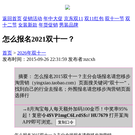
返回首页
促销活动
年中大促
京东双11
双11红包
双十一节
双
十二节
女装新款
年货促销
男装品牌
怎么报名2021双十一？
首页
>
2026年双十一
发布时间：2015-09-26 22:31:59 发布者:nzcxh
摘要： 怎么报名2015双十一？主分会场报名请您移步
淘营销（yingxiao.taobao.com）页面搜关键词“双十一”，
找到自己的行业去报名；外围报名请您移步淘营销页面
选择行
→8月淘宝每人每天额外加码100金币！中奖率95%
起！复密令
4$VP1mgC6LrdS$:// HU7679
打开某淘
APP即可浏览。