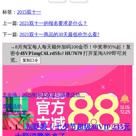
标签
：
2015双十一
上一篇:
2021双十一的报名要求是什么？
下一篇:
2021双十一商品的30天最低价怎么看?
→8月淘宝每人每天额外加码100金币！中奖率95%起！复
密令
4$VP1mgC6LrdS$:// HU7679
打开某淘APP即可浏
览。
主会场：2025年淘宝双旦礼遇季活动…
查看活动
活动已结束
1、
别眨眼！七夕节超级88VIP 235元