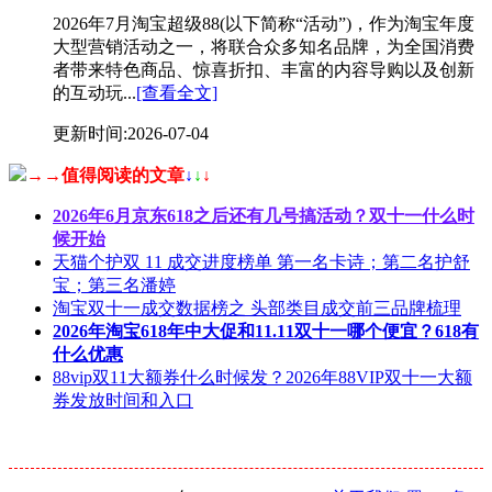
2026年7月淘宝超级88(以下简称“活动”)，作为淘宝年度
大型营销活动之一，将联合众多知名品牌，为全国消费
者带来特色商品、惊喜折扣、丰富的内容导购以及创新
的互动玩...
[查看全文]
更新时间:2026-07-04
→→值得阅读的文章
↓
↓
↓
2026年6月京东618之后还有几号搞活动？双十一什么时
候开始
天猫个护双 11 成交进度榜单 第一名卡诗；第二名护舒
宝；第三名潘婷
淘宝双十一成交数据榜之 头部类目成交前三品牌梳理
2026年淘宝618年中大促和11.11双十一哪个便宜？618有
什么优惠
88vip双11大额券什么时候发？2026年88VIP双十一大额
券发放时间和入口