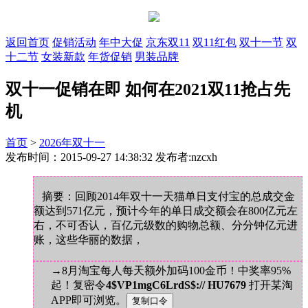
返回首页
促销活动
年中大促
京东双11
双11红包
双十一节
双
十二节
女装新款
年货促销
男装品牌
双十一促销在即 如何在2021双11抢占先
机
首页
>
2026年双十一
发布时间：2015-09-27 14:38:32 发布者:nzcxh
摘要：回顾2014年双十一天猫单日支付宝的总成交金
额达到571亿元，预计今年的单日成交额会在800亿元左
右，不可否认，百亿元级数的购物总额、分分钟亿元进
账，这些华丽的数据，
→8月淘宝每人每天额外加码100金币！中奖率95%
起！复密令
4$VP1mgC6LrdS$:// HU7679
打开某淘
APP即可浏览。