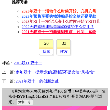
推荐阅读
2023年双十一活动什么时候开始、几月几号
2023年预售享受购物津贴是按全款还是尾款
2023年双十一淘宝活动什么时候开始？双11几
2022天猫购物津贴每满400减50怎么使用？
2021天猫双十一招商规则要求、时间、购物
20
33
我顶
转发
标签
：
2015双11
双十一
上一篇:
参加双十一提示:您的店铺还不是女装“风格馆”
下一篇:
2021年双十一的创新之处
→8月淘宝每人每天额外加码100金币！中奖率95%起！复
密令
4$VP1mgC6LrdS$:// HU7679
打开某淘APP即可浏
览。