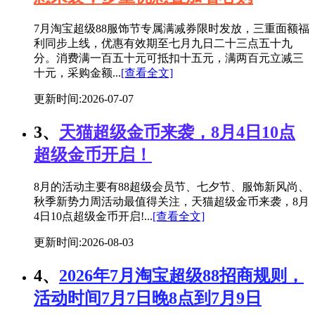
7月淘宝超级88服饰节专属满减券限时发放，三重面额福
利同步上线，优惠有效期至七月九日二十三点五十九
分。消费满一百五十元可抵扣十五元，满两百元立减三
十元，采购金额...
[查看全文]
更新时间:2026-07-07
3、
天猫超级金币来袭，8月4日10点
超级金币开启！
8月的活动主要有88超级会员节、七夕节、服饰新风尚、
秋季新势力周活动最值得关注，天猫超级金币来袭，8月
4日10点超级金币开启!...
[查看全文]
更新时间:2026-08-03
4、
2026年7月淘宝超级88招商规则，
活动时间7月7日晚8点到7月9日