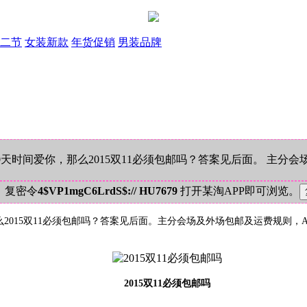
二节
女装新款
年货促销
男装品牌
40天时间爱你，那么2015双11必须包邮吗？答案见后面。 主分
！复密令
4$VP1mgC6LrdS$:// HU7679
打开某淘APP即可浏览。
那么2015双11必须包邮吗？答案见后面。主分会场及外场包邮及运费规则，
2015双11必须包邮吗