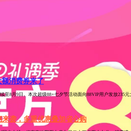
元大额消费券来了
至8月9日。本次超级88+七夕节活动面向88VIP用户发放235
特惠来袭，多重优惠叠加省心购