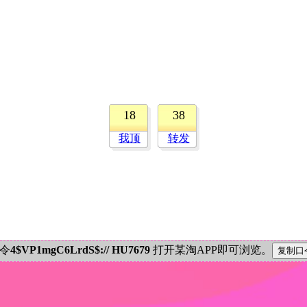
18
38
我顶
转发
密令
4$VP1mgC6LrdS$:// HU7679
打开某淘APP即可浏览。