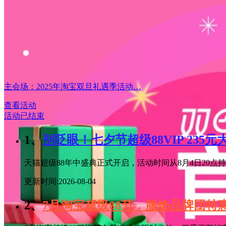
主会场：2025年淘宝双旦礼遇季活动…
查看活动
活动已结束
1、
别眨眼！七夕节超级88VIP 235
天猫超级88年中盛典正式开启，活动时间从8月4日20点持续
更新时间:2026-08-04
2、
7月淘宝超级88节，服饰品牌团