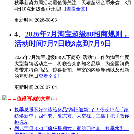
秋季新势力周活动最值得关注，天猫超级金币来袭，8月
4日10点超级金币开启!...
[查看全文]
更新时间:2026-08-03
4、
2026年7月淘宝超级88招商规则，
活动时间7月7日晚8点到7月9日
2026年7月淘宝超级88(以下简称“活动”)，作为淘宝年度
大型营销活动之一，将联合众多知名品牌，为全国消费
者带来特色商品、惊喜折扣、丰富的内容导购以及创新
的互动玩...
[查看全文]
更新时间:2026-07-04
→→值得阅读的文章
↓
↓
↓
换季总睡不好？该给床品“辞旧迎新”了！今晚17点「家
纺焕新季」四件套、夏凉被、太空枕…主播手把手教你
挑选A
烈儿宝贝 3.30「疯狂星期六」家纺四件套、换季水乳、