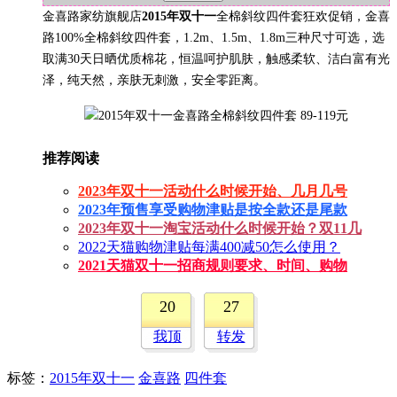
金喜路家纺旗舰店
2015年双十一
全棉斜纹四件套狂欢促销，金喜
路100%全棉斜纹四件套，1.2m、1.5m、1.8m三种尺寸可选，选
取满30天日晒优质棉花，恒温呵护肌肤，触感柔软、洁白富有光
泽，纯天然，亲肤无刺激，安全零距离。
推荐阅读
2023年双十一活动什么时候开始、几月几号
2023年预售享受购物津贴是按全款还是尾款
2023年双十一淘宝活动什么时候开始？双11几
2022天猫购物津贴每满400减50怎么使用？
2021天猫双十一招商规则要求、时间、购物
20
27
我顶
转发
标签
：
2015年双十一
金喜路
四件套