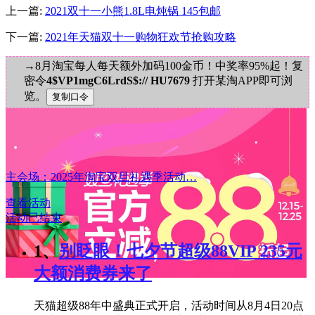
上一篇:
2021双十一小熊1.8L电炖锅 145包邮
下一篇:
2021年天猫双十一购物狂欢节抢购攻略
→8月淘宝每人每天额外加码100金币！中奖率95%起！复
密令
4$VP1mgC6LrdS$:// HU7679
打开某淘APP即可浏
览。
主会场：2025年淘宝双旦礼遇季活动…
查看活动
活动已结束
1、
别眨眼！七夕节超级88VIP 235元
大额消费券来了
天猫超级88年中盛典正式开启，活动时间从8月4日20点