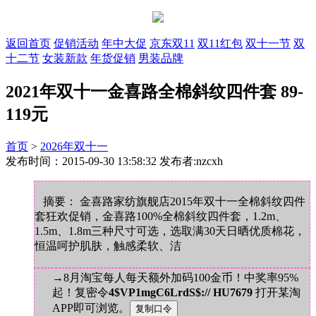
返回首页
促销活动
年中大促
京东双11
双11红包
双十一节
双
十二节
女装新款
年货促销
男装品牌
2021年双十一金喜路全棉斜纹四件套 89-
119元
首页
>
2026年双十一
发布时间：2015-09-30 13:58:32 发布者:nzcxh
摘要： 金喜路家纺旗舰店2015年双十一全棉斜纹四件
套狂欢促销，金喜路100%全棉斜纹四件套，1.2m、
1.5m、1.8m三种尺寸可选，选取满30天日晒优质棉花，
恒温呵护肌肤，触感柔软、洁
→8月淘宝每人每天额外加码100金币！中奖率95%
起！复密令
4$VP1mgC6LrdS$:// HU7679
打开某淘
APP即可浏览。