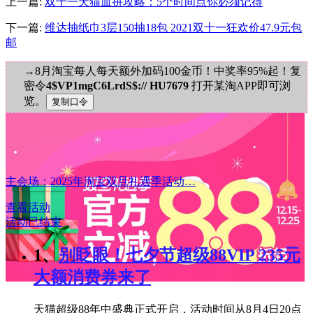
上一篇:
双十一天猫血拼攻略：5个时间点你必须记得
下一篇:
维达抽纸巾3层150抽18包 2021双十一狂欢价47.9元包
邮
→8月淘宝每人每天额外加码100金币！中奖率95%起！复
密令
4$VP1mgC6LrdS$:// HU7679
打开某淘APP即可浏
览。
主会场：2025年淘宝双旦礼遇季活动…
查看活动
活动已结束
1、
别眨眼！七夕节超级88VIP 235元
大额消费券来了
天猫超级88年中盛典正式开启，活动时间从8月4日20点