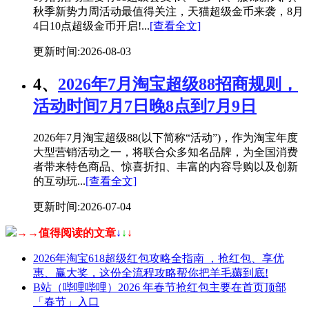
秋季新势力周活动最值得关注，天猫超级金币来袭，8月
4日10点超级金币开启!...
[查看全文]
更新时间:2026-08-03
4、
2026年7月淘宝超级88招商规则，
活动时间7月7日晚8点到7月9日
2026年7月淘宝超级88(以下简称“活动”)，作为淘宝年度
大型营销活动之一，将联合众多知名品牌，为全国消费
者带来特色商品、惊喜折扣、丰富的内容导购以及创新
的互动玩...
[查看全文]
更新时间:2026-07-04
→→值得阅读的文章
↓
↓
↓
2026年淘宝618超级红包攻略全指南 ，抢红包、享优
惠、赢大奖，这份全流程攻略帮你把羊毛薅到底!
B站（哔哩哔哩）2026 年春节抢红包主要在首页顶部
「春节」入口