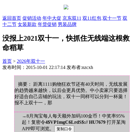
返回首页
促销活动
年中大促
京东双11
双11红包
双十一节
双
十二节
女装新款
年货促销
男装品牌
没报上2021双十一，快抓住无线端这根救
命稻草
首页
>
2026年双十一
发布时间：2015-10-01 22:17:14 发布者:nzcxh
摘要： 距离1111购物狂欢节还有40天时间，无线发展
的趋势越来越快，以后会更具优势。中小卖家只要选择
好适合自己店铺的玩法，双十一同样可以分到一杯羹！
报不上双十一，那
→8月淘宝每人每天额外加码100金币！中奖率95%
起！复密令
4$VP1mgC6LrdS$:// HU7679
打开某淘
APP即可浏览。