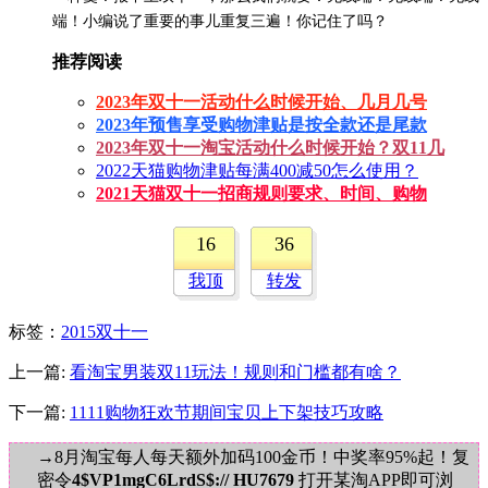
端！小编说了重要的事儿重复三遍！你记住了吗？
推荐阅读
2023年双十一活动什么时候开始、几月几号
2023年预售享受购物津贴是按全款还是尾款
2023年双十一淘宝活动什么时候开始？双11几
2022天猫购物津贴每满400减50怎么使用？
2021天猫双十一招商规则要求、时间、购物
16
36
我顶
转发
标签
：
2015双十一
上一篇:
看淘宝男装双11玩法！规则和门槛都有啥？
下一篇:
1111购物狂欢节期间宝贝上下架技巧攻略
→8月淘宝每人每天额外加码100金币！中奖率95%起！复
密令
4$VP1mgC6LrdS$:// HU7679
打开某淘APP即可浏