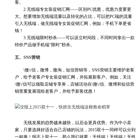
客。
2.无线端专女装促销汇网——区别PC优惠，优惠力度要更
大。想要增加无线端流量以及转化的占比，可以把PC端的流量
引入无线端，做无线端专女装促销汇网，例如：手机下单更省
钱！
3.无线端限时秒杀——可以设立时间段，不同时间拿出一款
特价产品做手机端“限时”秒杀。
五、SNS营销
\微\/信，微博，微淘，短信营销等，SNS营销主要维护老客
户，给予老客户专女装促销汇网，并拓展新客户。例如，关注
\微\/信可以领取店铺专享券，店铺活动在\微\/信、微博和短信营
销里重复展现给老客户，并给予新客优惠！
无线发展的趋势越来越快，以后会更具优势。作为中小卖
家，只要选择好适合自己店铺的玩法，2015双十一同样可以分到
一杯羹！报不上双十一，那么我们就要：无线端！无线端！无线