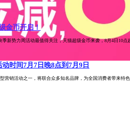
超级金币开启！
季新势力周活动最值得关注，天猫超级金币来袭，8月4日10点超级
活动时间7月7日晚8点到7月9日
宝年度大型营销活动之一，将联合众多知名品牌，为全国消费者带来特