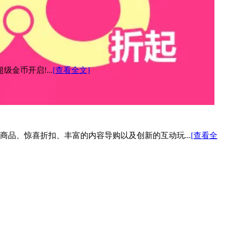
金币开启!...
[查看全文]
色商品、惊喜折扣、丰富的内容导购以及创新的互动玩...
[查看全