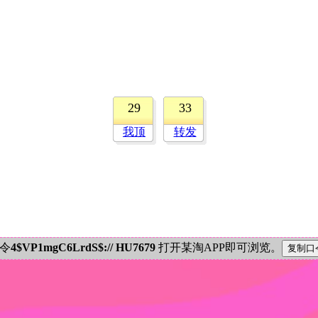
29
33
我顶
转发
密令
4$VP1mgC6LrdS$:// HU7679
打开某淘APP即可浏览。