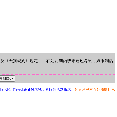
违反《天猫规则》规定，且在处罚期内或未通过考试，则限制活
且在处罚期内或未通过考试，则限制活动报名。
如果您已不在处罚期且已