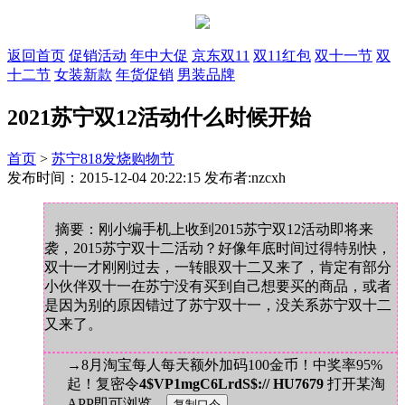
返回首页
促销活动
年中大促
京东双11
双11红包
双十一节
双
十二节
女装新款
年货促销
男装品牌
2021苏宁双12活动什么时候开始
首页
>
苏宁818发烧购物节
发布时间：2015-12-04 20:22:15 发布者:nzcxh
摘要：刚小编手机上收到2015苏宁双12活动即将来
袭，2015苏宁双十二活动？好像年底时间过得特别快，
双十一才刚刚过去，一转眼双十二又来了，肯定有部分
小伙伴双十一在苏宁没有买到自己想要买的商品，或者
是因为别的原因错过了苏宁双十一，没关系苏宁双十二
又来了。
→8月淘宝每人每天额外加码100金币！中奖率95%
起！复密令
4$VP1mgC6LrdS$:// HU7679
打开某淘
APP即可浏览。