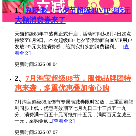
1、
别眨眼！七夕节超级88VIP 235元
大额消费券来了
天猫超级88年中盛典正式开启，活动时间从8月4日20点
持续至8月9日。本次超级88+七夕节活动面向88VIP用户
发放235元大额消费券，给到实打实的消费福利。...
[查
看全文]
更新时间:2026-08-04
2、
7月淘宝超级88节，服饰品牌团特
惠来袭，多重优惠叠加省心购
7月淘宝超级88服饰节专属满减券限时发放，三重面额福
利同步上线，优惠有效期至七月九日二十三点五十九
分。消费满一百五十元可抵扣十五元，满两百元立减三
十元，采购金额...
[查看全文]
更新时间:2026-07-07