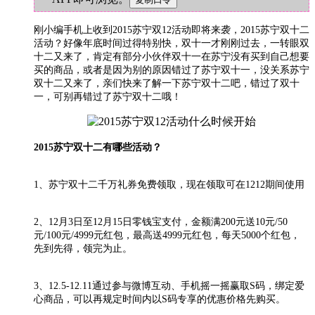
刚小编手机上收到2015苏宁双12活动即将来袭，2015苏宁双十二
活动？好像年底时间过得特别快，双十一才刚刚过去，一转眼双
十二又来了，肯定有部分小伙伴双十一在苏宁没有买到自己想要
买的商品，或者是因为别的原因错过了苏宁双十一，没关系苏宁
双十二又来了，亲们快来了解一下苏宁双十二吧，错过了双十
一，可别再错过了苏宁双十二哦！
2015苏宁双十二有哪些活动？
1、苏宁双十二千万礼券免费领取，现在领取可在1212期间使用
2、12月3日至12月15日零钱宝支付，金额满200元送10元/50
元/100元/4999元红包，最高送4999元红包，每天5000个红包，
先到先得，领完为止。
3、12.5-12.11通过参与微博互动、手机摇一摇赢取S码，绑定爱
心商品，可以再规定时间内以S码专享的优惠价格先购买。