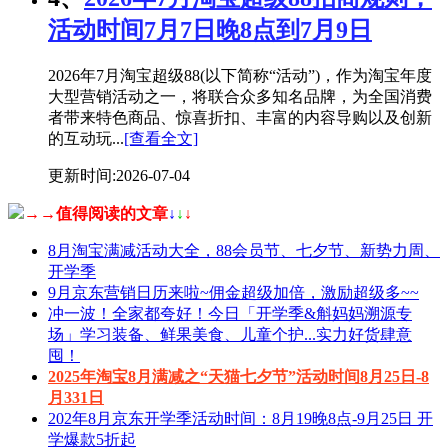
活动时间7月7日晚8点到7月9日
2026年7月淘宝超级88(以下简称“活动”)，作为淘宝年度
大型营销活动之一，将联合众多知名品牌，为全国消费
者带来特色商品、惊喜折扣、丰富的内容导购以及创新
的互动玩...
[查看全文]
更新时间:2026-07-04
→→值得阅读的文章
↓
↓
↓
8月淘宝满减活动大全，88会员节、七夕节、新势力周、
开学季
9月京东营销日历来啦~佣金超级加倍，激励超级多~~
冲一波！全家都夸好！今日「开学季&斛妈妈溯源专
场」学习装备、鲜果美食、儿童个护...实力好货肆意
囤！
2025年淘宝8月满减之“天猫七夕节”活动时间8月25日-8
月331日
202年8月京东开学季活动时间：8月19晚8点-9月25日 开
学爆款5折起