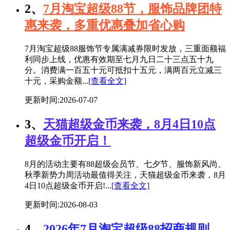
2、
7月淘宝超级88节，服饰品牌团特
惠来袭，多重优惠叠加省心购
7月淘宝超级88服饰节专属满减券限时发放，三重面额福
利同步上线，优惠有效期至七月九日二十三点五十九
分。消费满一百五十元可抵扣十五元，满两百元立减三
十元，采购金额...
[查看全文]
更新时间:2026-07-07
3、
天猫超级金币来袭，8月4日10点
超级金币开启！
8月的活动主要有88超级会员节、七夕节、服饰新风尚、
秋季新势力周活动最值得关注，天猫超级金币来袭，8月
4日10点超级金币开启!...
[查看全文]
更新时间:2026-08-03
4、
2026年7月淘宝超级88招商规则，