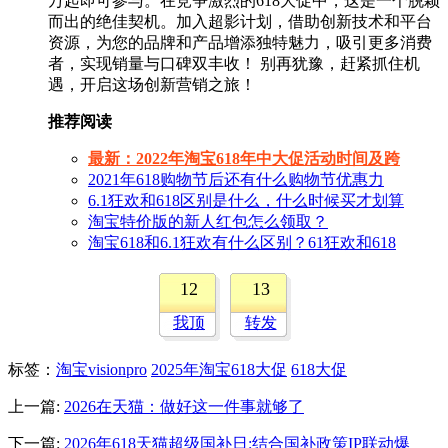
万起即可参与。在竞争激烈的618大促中，这是一个脱颖
而出的绝佳契机。加入超影计划，借助创新技术和平台
资源，为您的品牌和产品增添独特魅力，吸引更多消费
者，实现销量与口碑双丰收！ 别再犹豫，赶紧抓住机
遇，开启这场创新营销之旅！
推荐阅读
最新：2022年淘宝618年中大促活动时间及跨
2021年618购物节后还有什么购物节优惠力
6.1狂欢和618区别是什么，什么时候买才划算
淘宝特价版的新人红包怎么领取？
淘宝618和6.1狂欢有什么区别？61狂欢和618
12
13
我顶
转发
标签
：
淘宝visionpro
2025年淘宝618大促
618大促
上一篇:
2026在天猫：做好这一件事就够了
下一篇:
2026年618天猫超级国补日:结合国补政策IP联动爆