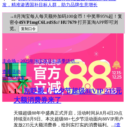
发，精准渗透国补目标人群，助力品牌生意增长
→8月淘宝每人每天额外加码100金币！中奖率95%起！复
密令
4$VP1mgC6LrdS$:// HU7679
打开某淘APP即可浏
览。
主会场：2025年淘宝双旦礼遇季活动…
查看活动
活动已结束
1、
别眨眼！七夕节超级88VIP 235元
大额消费券来了
天猫超级88年中盛典正式开启，活动时间从8月4日20点
持续至8月9日。本次超级88+七夕节活动面向88VIP用户
发放235元大额消费券，给到实打实的消费福利。...
[查