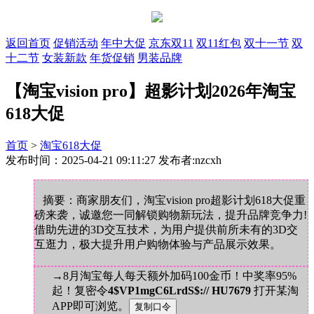
返回首页
促销活动
年中大促
京东双11
双11红包
双十一节
双
十二节
女装新款
年货促销
男装品牌
【淘宝vision pro】超影计划2026年淘宝
618大促
首页
>
淘宝618大促
发布时间：2025-04-21 09:11:27 发布者:nzcxh
摘要：商家朋友们，淘宝vision pro超影计划618大促重
磅来袭，诚邀您一同解锁购物新玩法，提升品牌竞争力!
借助先进的3D交互技术，为用户提供前所未有的3D交
互逛力，极大提升用户购物体验与产品展示效果。
→8月淘宝每人每天额外加码100金币！中奖率95%
起！复密令
4$VP1mgC6LrdS$:// HU7679
打开某淘
APP即可浏览。