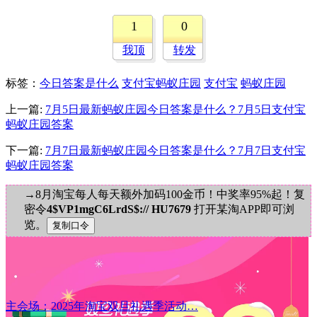
1
0
我顶
转发
标签
：
今日答案是什么
支付宝蚂蚁庄园
支付宝
蚂蚁庄园
上一篇:
7月5日最新蚂蚁庄园今日答案是什么？7月5日支付宝
蚂蚁庄园答案
下一篇:
7月7日最新蚂蚁庄园今日答案是什么？7月7日支付宝
蚂蚁庄园答案
→8月淘宝每人每天额外加码100金币！中奖率95%起！复
密令
4$VP1mgC6LrdS$:// HU7679
打开某淘APP即可浏
览。
主会场：2025年淘宝双旦礼遇季活动…