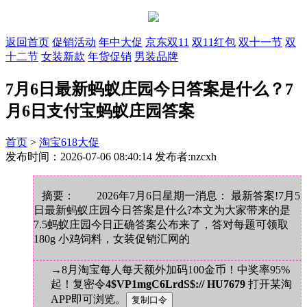
返回首页
促销活动
年中大促
京东双11
双11红包
双十一节
双
十二节
女装新款
年货促销
男装品牌
7月6日最新蚂蚁庄园今日答案是什么？7
月6日支付宝蚂蚁庄园答案
首页
>
淘宝618大促
发布时间：2026-07-06 08:40:14 发布者:nzcxh
摘要： 2026年7月6日星期一消息： 最新答案!7月5
日最新蚂蚁庄园今日答案是什么?本文为大家带来的是
7.5蚂蚁庄园今日正确答案公布来了，答对每题可领取
180g 小鸡饲料，女装促销汇网的
→8月淘宝每人每天额外加码100金币！中奖率95%
起！复密令
4$VP1mgC6LrdS$:// HU7679
打开某淘
APP即可浏览。