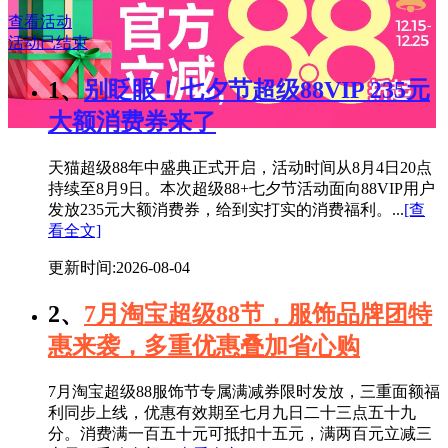
查看活动
活动已结束
1、
别眨眼！七夕节超级88VIP 235元
大额消费券来了
天猫超级88年中盛典正式开启，活动时间从8月4日20点
持续至8月9日。本次超级88+七夕节活动面向88VIP用户
发放235元大额消费券，给到实打实的消费福利。...
[查
看全文]
更新时间:2026-08-04
2、
7月淘宝超级88节，服饰品牌团特
惠来袭，多重优惠叠加省心购
7月淘宝超级88服饰节专属满减券限时发放，三重面额福
利同步上线，优惠有效期至七月九日二十三点五十九
分。消费满一百五十元可抵扣十五元，满两百元立减三