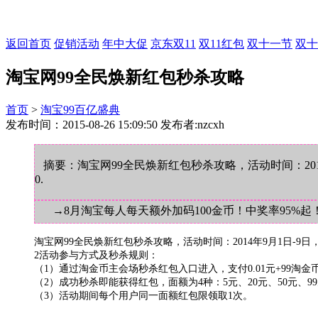
返回首页
促销活动
年中大促
京东双11
双11红包
双十一节
双十
淘宝网99全民焕新红包秒杀攻略
首页
>
淘宝99百亿盛典
发布时间：2015-08-26 15:09:50 发布者:nzcxh
摘要：淘宝网99全民焕新红包秒杀攻略，活动时间：2014年
0.
→8月淘宝每人每天额外加码100金币！中奖率95%起
淘宝网99全民焕新红包秒杀攻略，活动时间：2014年9月1日-9日，11:
2活动参与方式及秒杀规则：
（1）通过淘金币主会场秒杀红包入口进入，支付0.01元+99淘金
（2）成功秒杀即能获得红包，面额为4种：5元、20元、50元、9
（3）活动期间每个用户同一面额红包限领取1次。