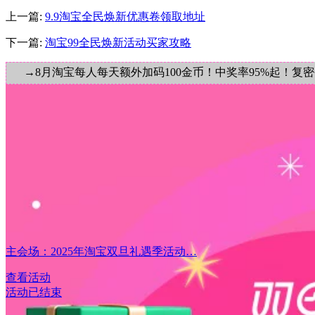
上一篇:
9.9淘宝全民焕新优惠卷领取地址
下一篇:
淘宝99全民焕新活动买家攻略
→8月淘宝每人每天额外加码100金币！中奖率95%起！复
主会场：2025年淘宝双旦礼遇季活动…
查看活动
活动已结束