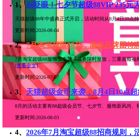
1、
别眨眼！七夕节超级88VIP 235
天猫超级88年中盛典正式开启，活动时间从8月4日20点持续
更新时间:2026-08-04
2、
7月淘宝超级88节，服饰品牌团
7月淘宝超级88服饰节专属满减券限时发放，三重面额福
[查看全文]
更新时间:2026-07-07
3、
天猫超级金币来袭，8月4日10点
8月的活动主要有88超级会员节、七夕节、服饰新风尚、秋
更新时间:2026-08-03
4、
2026年7月淘宝超级88招商规则，