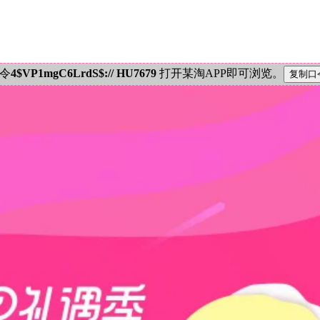
密令
4$VP1mgC6LrdS$:// HU7679
打开某淘APP即可浏览。