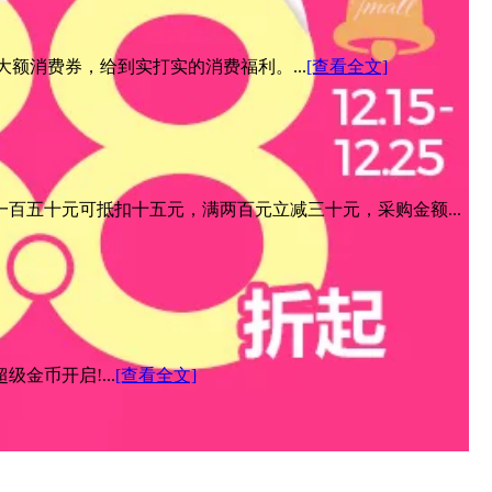
元大额消费券，给到实打实的消费福利。...
[查看全文]
百五十元可抵扣十五元，满两百元立减三十元，采购金额...
金币开启!...
[查看全文]