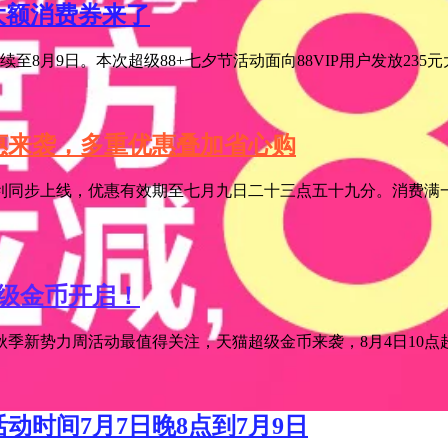
元大额消费券来了
至8月9日。本次超级88+七夕节活动面向88VIP用户发放235
特惠来袭，多重优惠叠加省心购
利同步上线，优惠有效期至七月九日二十三点五十九分。消费满一
超级金币开启！
季新势力周活动最值得关注，天猫超级金币来袭，8月4日10点超级
活动时间7月7日晚8点到7月9日