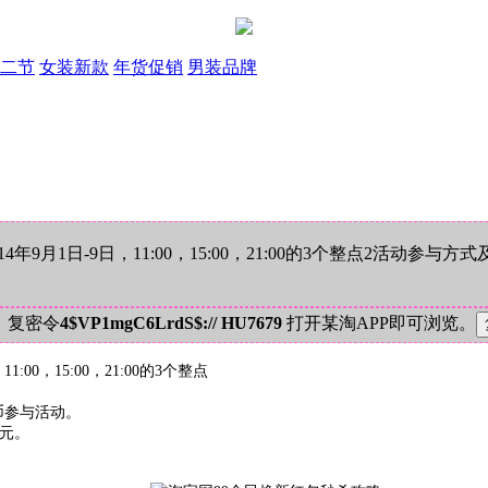
二节
女装新款
年货促销
男装品牌
9月1日-9日，11:00，15:00，21:00的3个整点2活动
！复密令
4$VP1mgC6LrdS$:// HU7679
打开某淘APP即可浏览。
00，15:00，21:00的3个整点
币参与活动。
9元。