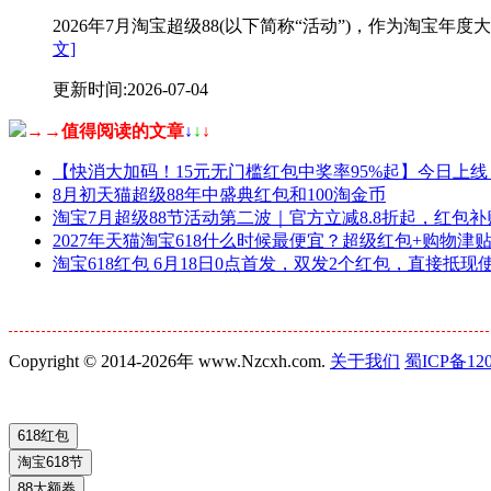
2026年7月淘宝超级88(以下简称“活动”)，作为淘
文]
更新时间:2026-07-04
→→值得阅读的文章
↓
↓
↓
【快消大加码！15元无门槛红包中奖率95%起】今日上线
8月初天猫超级88年中盛典红包和100淘金币
淘宝7月超级88节活动第二波｜官方立减8.8折起，红包补
2027年天猫淘宝618什么时候最便宜？超级红包+购物津
淘宝618红包 6月18日0点首发，双发2个红包，直接抵
Copyright © 2014-2026年 www.Nzcxh.com.
关于我们
蜀ICP备120