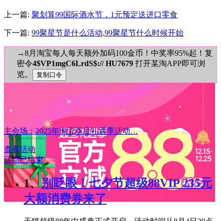
上一篇:
聚划算99国际酒水节，1元预定送进口零食
下一篇:
99聚星节是什么活动,99聚星节什么时候开始
→8月淘宝每人每天额外加码100金币！中奖率95%起！复
密令
4$VP1mgC6LrdS$:// HU7679
打开某淘APP即可浏
览。
主会场：2025年淘宝双旦礼遇季活动…
查看活动
活动已结束
1、
别眨眼！七夕节超级88VIP 235元
大额消费券来了