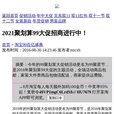
返回首页
促销活动
年中大促
京东双11
双11红包
双十一节
双
十二节
女装新款
年货促销
男装品牌
2021聚划算99大促招商进行中！
首页
>
淘宝99百亿盛典
发布时间：2016-08-30 14:23:46 发布者:nzcxh
摘要：今年的99聚划算大促销活动更名为99聚星节，
是2016年聚划算99大促的主题活动，全场活动商品包
邮，家装大件类商品包物流配送，商家提供运费险。
→8月淘宝每人每天额外加码100金币！中奖率95%
起！复密令
4$VP1mgC6LrdS$:// HU7679
打开某淘
APP即可浏览。
2019年的99聚划算大促销活动更名为99聚星节，是2016年聚划算
99大促的主题活动，全场活动商品包邮，家装大件类商品包物流