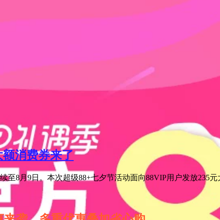
元大额消费券来了
至8月9日。本次超级88+七夕节活动面向88VIP用户发放235
特惠来袭，多重优惠叠加省心购