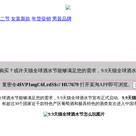
二节
女装新款
年货促销
男装品牌
买？或许天猫全球酒水节能够满足您的需求，9.9天猫全球酒水节
！复密令
4$VP1mgC6LrdS$:// HU7679
打开某淘APP即可浏览。
球酒水节能够满足您的需求，9.9天猫全球酒水节宣布正式启动。
9.9
中，有超过30个国家近千款特色产区葡萄酒和极具特色的酒类首次进入中国