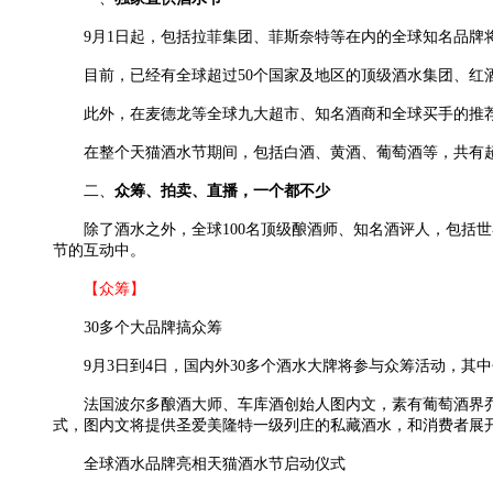
9月1日起，包括拉菲集团、菲斯奈特等在内的全球知名品牌将
目前，已经有全球超过50个国家及地区的顶级酒水集团、红酒名
此外，在麦德龙等全球九大超市、知名酒商和全球买手的推荐下
在整个天猫酒水节期间，包括白酒、黄酒、葡萄酒等，共有超1
二、
众筹、拍卖、直播，一个都不少
除了酒水之外，全球100名顶级酿酒师、知名酒评人，包括世界首席
节的互动中。
【众筹】
30多个大品牌搞众筹
9月3日到4日，国内外30多个酒水大牌将参与众筹活动，其
法国波尔多酿酒大师、车库酒创始人图内文，素有葡萄酒界乔布斯
式，图内文将提供圣爱美隆特一级列庄的私藏酒水，和消费者展
全球酒水品牌亮相天猫酒水节启动仪式