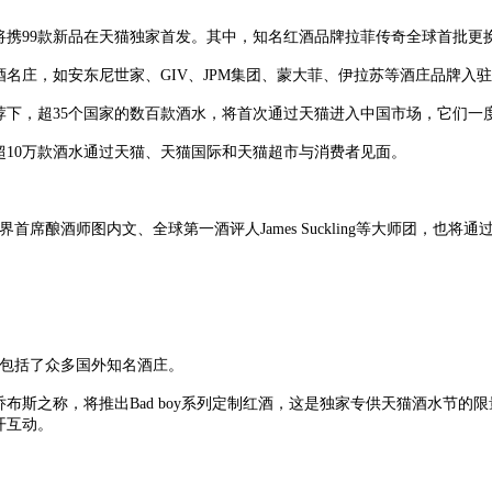
携99款新品在天猫独家首发。其中，知名红酒品牌拉菲传奇全球首批更
庄，如安东尼世家、GIV、JPM集团、蒙大菲、伊拉苏等酒庄品牌入
，超35个国家的数百款酒水，将首次通过天猫进入中国市场，它们一
0万款酒水通过天猫、天猫国际和天猫超市与消费者见面。
酿酒师图内文、全球第一酒评人James Suckling等大师团，也将
中包括了众多国外知名酒庄。
之称，将推出Bad boy系列定制红酒，这是独家专供天猫酒水节的
开互动。