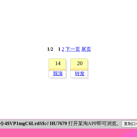
1
/
2
1
2
下一页
尾页
14
20
我顶
转发
密令
4$VP1mgC6LrdS$:// HU7679
打开某淘APP即可浏览。