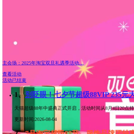
主会场：2025年淘宝双旦礼遇季活动…
查看活动
活动已结束
1、
别眨眼！七夕节超级88VIP 235
天猫超级88年中盛典正式开启，活动时间从8月4日20点持续
更新时间:2026-08-04
2、
7月淘宝超级88节，服饰品牌团