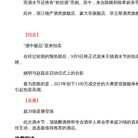
而酒水节还将有“粉丝酒”亮相。其中，来自陈晓和陈希妍亲手设
此外，浙江物产酒类旗舰店、蒙大菲旗舰店、菲立斯酒类旗舰
【拍卖】
“酒中极品”迎来拍卖
在经过前期的预热期后，9月9日将正式迎来天猫酒水节的拍卖
牌。
姚明与赵磊在启动仪式上的合影
最为惹眼的是，2013年创下1100万成交价的大摩星宿旗舰单
引起拍卖高潮。
【直播】
超20场直播登场
此次酒水节，顶级酿酒师和专业酒评人将会带来超20场的直播。被誉
丝互动，选选最值得推荐的酒品。