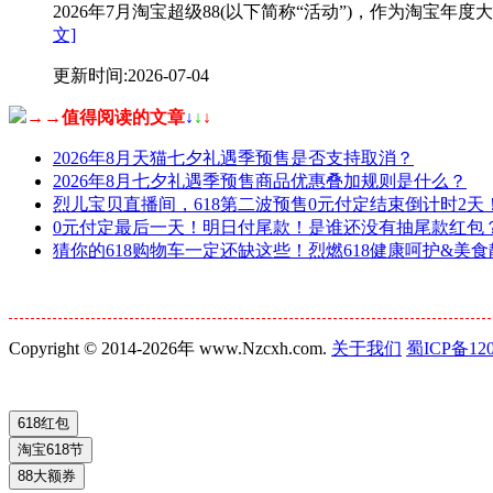
2026年7月淘宝超级88(以下简称“活动”)，作为淘
文]
更新时间:2026-07-04
→→值得阅读的文章
↓
↓
↓
2026年8月天猫七夕礼遇季预售是否支持取消？
2026年8月七夕礼遇季预售商品优惠叠加规则是什么？
烈儿宝贝直播间，618第二波预售0元付定结束倒计时2
0元付定最后一天！明日付尾款！是谁还没有抽尾款红包？
猜你的618购物车一定还缺这些！烈燃618健康呵护&
Copyright © 2014-2026年 www.Nzcxh.com.
关于我们
蜀ICP备120