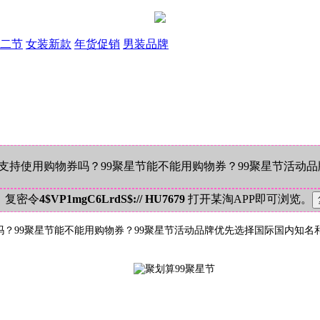
二节
女装新款
年货促销
男装品牌
售支持使用购物券吗？99聚星节能不能用购物券？99聚星节活动
！复密令
4$VP1mgC6LrdS$:// HU7679
打开某淘APP即可浏览。
物券吗？99聚星节能不能用购物券？99聚星节活动品牌优先选择国际国内知