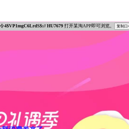
密令
4$VP1mgC6LrdS$:// HU7679
打开某淘APP即可浏览。