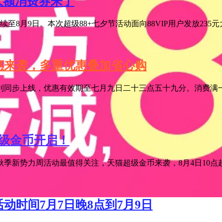
元大额消费券来了
至8月9日。本次超级88+七夕节活动面向88VIP用户发放235
特惠来袭，多重优惠叠加省心购
利同步上线，优惠有效期至七月九日二十三点五十九分。消费满一
超级金币开启！
季新势力周活动最值得关注，天猫超级金币来袭，8月4日10点超级
活动时间7月7日晚8点到7月9日