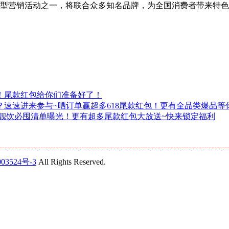
宝年度大型营销活动之一，将联合众多知名品牌，为全国消费者带来特
天！尾款红包给你们准备好了！
速速进来参与~晒订单赢超多618尾款红包！更有全品类爆品等
美食靓饮必囤清单曝光！更有超多尾款红包大放送~快来锁定福利
03524号-3
All Rights Reserved.