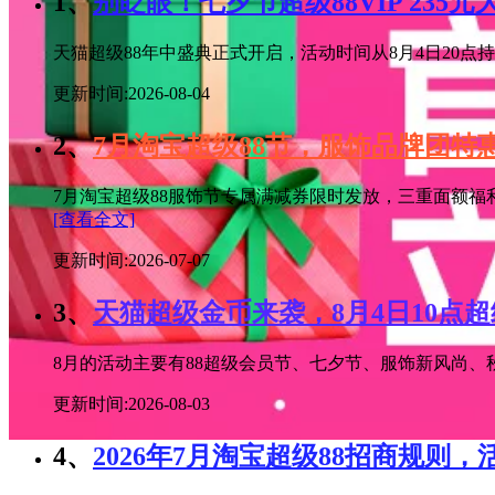
1、
别眨眼！七夕节超级88VIP 235
天猫超级88年中盛典正式开启，活动时间从8月4日20点持续
更新时间:2026-08-04
2、
7月淘宝超级88节，服饰品牌团
7月淘宝超级88服饰节专属满减券限时发放，三重面额福
[查看全文]
更新时间:2026-07-07
3、
天猫超级金币来袭，8月4日10点
8月的活动主要有88超级会员节、七夕节、服饰新风尚、秋
更新时间:2026-08-03
4、
2026年7月淘宝超级88招商规则，