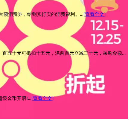
元大额消费券，给到实打实的消费福利。...
[查看全文]
百五十元可抵扣十五元，满两百元立减三十元，采购金额...
金币开启!...
[查看全文]