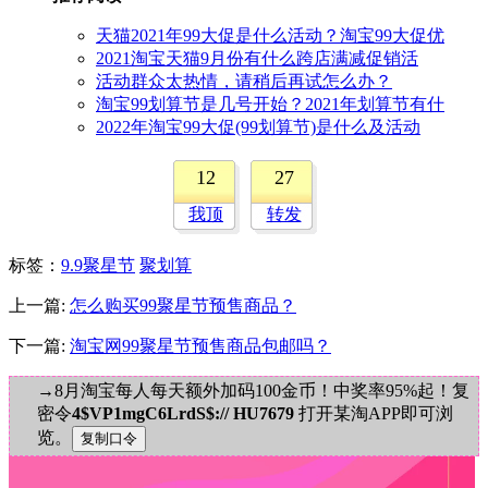
天猫2021年99大促是什么活动？淘宝99大促优
2021淘宝天猫9月份有什么跨店满减促销活
活动群众太热情，请稍后再试怎么办？
淘宝99划算节是几号开始？2021年划算节有什
2022年淘宝99大促(99划算节)是什么及活动
12
27
我顶
转发
标签
：
9.9聚星节
聚划算
上一篇:
怎么购买99聚星节预售商品？
下一篇:
淘宝网99聚星节预售商品包邮吗？
→8月淘宝每人每天额外加码100金币！中奖率95%起！复
密令
4$VP1mgC6LrdS$:// HU7679
打开某淘APP即可浏
览。