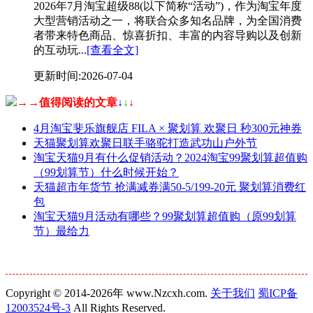
2026年7月淘宝超级88(以下简称“活动”)，作为淘宝年度
大型营销活动之一，将联合众多知名品牌，为全国消费
者带来特色商品、惊喜折扣、丰富的内容导购以及创新
的互动玩...
[查看全文]
更新时间:2026-07-04
→→值得阅读的文章
↓
↓
↓
4月淘宝斐乐旗舰店 FILA × 聚划算 欢聚日 秒300元神券
天猫聚划算欢聚日联手骆驼打造武功山户外节
淘宝天猫9月有什么促销活动？2024淘宝99聚划算超值购
（99划算节）什么时候开始？
天猫超市年货节 抢满减券满50-5/199-20元 聚划算消费红
包
淘宝天猫9月活动有哪些？99聚划算超值购（原99划算
节）最给力
Copyright © 2014-2026年 www.Nzcxh.com.
关于我们
蜀ICP备
12003524号-3
All Rights Reserved.