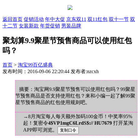
返回首页
促销活动
年中大促
京东双11
双11红包
双十一节
双
十二节
女装新款
年货促销
男装品牌
聚划算9.9聚星节预售商品可以使用红包
吗？
首页
>
淘宝99百亿盛典
发布时间：2016-09-06 22:20:44 发布者:nzcxh
摘要：淘宝网9.9聚星节预售可以使用红包吗？99聚星
节预售商品是否支持使用红包？来和小编一起了解99聚
星节预售商品的红包使用规则吧。
→8月淘宝每人每天额外加码100金币！中奖率95%
起！复密令
4$VP1mgC6LrdS$:// HU7679
打开某淘
APP即可浏览。