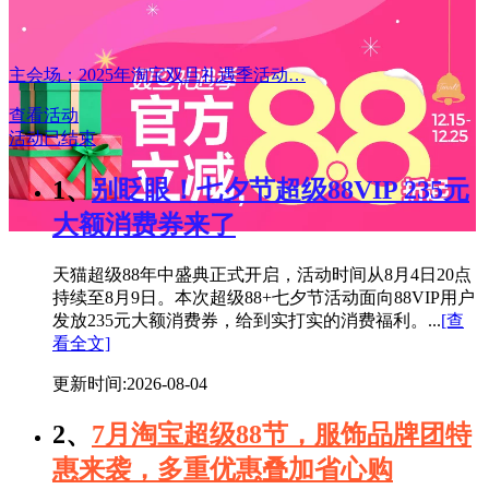
主会场：2025年淘宝双旦礼遇季活动…
查看活动
活动已结束
1、
别眨眼！七夕节超级88VIP 235元
大额消费券来了
天猫超级88年中盛典正式开启，活动时间从8月4日20点
持续至8月9日。本次超级88+七夕节活动面向88VIP用户
发放235元大额消费券，给到实打实的消费福利。...
[查
看全文]
更新时间:2026-08-04
2、
7月淘宝超级88节，服饰品牌团特
惠来袭，多重优惠叠加省心购