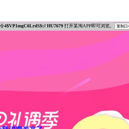
密令
4$VP1mgC6LrdS$:// HU7679
打开某淘APP即可浏览。