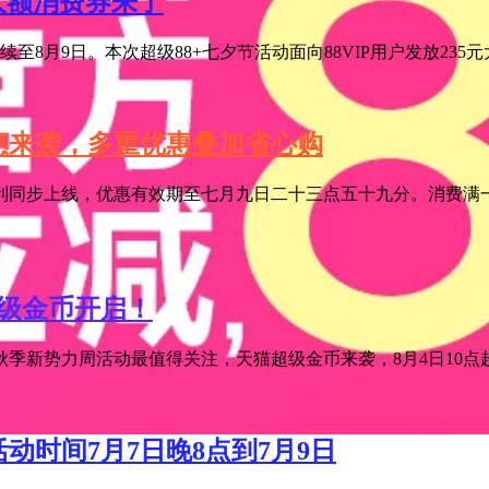
元大额消费券来了
至8月9日。本次超级88+七夕节活动面向88VIP用户发放235
特惠来袭，多重优惠叠加省心购
利同步上线，优惠有效期至七月九日二十三点五十九分。消费满一
超级金币开启！
季新势力周活动最值得关注，天猫超级金币来袭，8月4日10点超级
活动时间7月7日晚8点到7月9日