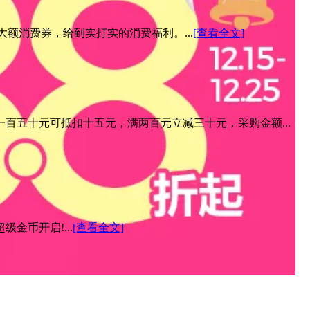
元大额消费券，给到实打实的消费福利。...
[查看全文]
百五十元可抵扣十五元，满两百元立减三十元，采购金额...
金币开启!...
[查看全文]