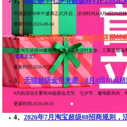
1、
别眨眼！七夕节超级88VIP 235
天猫超级88年中盛典正式开启，活动时间从8月4日20点持续
更新时间:2026-08-04
2、
7月淘宝超级88节，服饰品牌团
7月淘宝超级88服饰节专属满减券限时发放，三重面额福
[查看全文]
更新时间:2026-07-07
3、
天猫超级金币来袭，8月4日10点
8月的活动主要有88超级会员节、七夕节、服饰新风尚、秋
更新时间:2026-08-03
4、
2026年7月淘宝超级88招商规则，