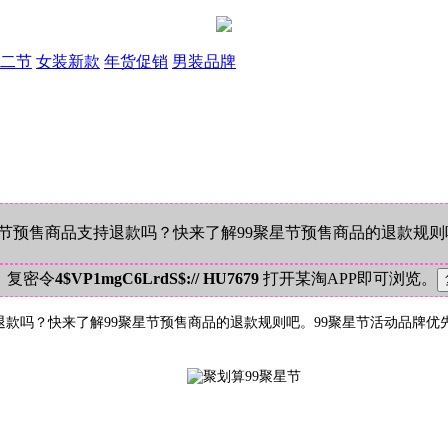
二节
女装新款
年货促销
男装品牌
星节预售商品支持退款吗？快来了解99聚星节预售商品的退款规则
！复密令
4$VP1mgC6LrdS$:// HU7679
打开某淘APP即可浏览。
退款吗？快来了解99聚星节预售商品的退款规则吧。
99聚星节活动品牌优