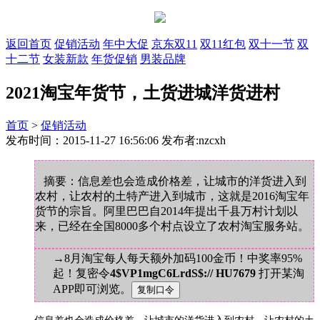
返回首页
促销活动
年中大促
京东双11
双11红包
双十一节
双
十二节
女装新款
年货促销
男装品牌
2021淘宝年货节，土货进城洋货进村
首页
>
促销活动
发布时间：2015-11-27 16:56:06 发布者:nzcxh
摘要：信息差也会造成价格差，让城市的洋货进入到
农村，让农村的土特产进入到城市，这就是2016淘宝年
货节的宗旨。阿里巴巴自2014年提出千县万村计划以
来，已经在全国8000多个村点设立了农村淘宝服务站。
→8月淘宝每人每天额外加码100金币！中奖率95%
起！复密令
4$VP1mgC6LrdS$:// HU7679
打开某淘
APP即可浏览。