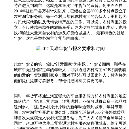
信息差也会造成价格差，让城市的洋货进入到农村，让农村的土
特产进入到城市，这就是2016淘宝年货节的宗旨。阿里巴巴自
2014年提出千县万村计划以来，已经在全国8000多个村点设立了
农村淘宝服务站。每一个村点都有农村淘宝的合伙人，承担起为
村民代买代购以及代销农特产品的工作。可以说，农村淘宝的设
立，不仅使越来越多的农民享受到更为便捷的城市化生活，也寻
找和输送大量来自农村的源头好货给城里人。“最有特色的就是
年货，这也是举办淘宝年货节的由来。”
此次年货节的第一篇以“让爱回家”为主题，年货节期间，那些在
城市中无法回家过年的年轻人，可以通过农村淘宝APP将满载着
他们爱的年货送回到家乡；而对于那些可以回家的人，村淘将为
他们提供提前订票服务，帮他们把团圆变得更简单。
同时，年货节将通过淘宝强大的平台服务能力和农村淘宝的地面
部队结合，实现土货进城、洋货进村。不仅可以将众多一线品牌
送到乡村，还把乡村原汁原味的新年味道带到城市。年货节期
间，农村淘宝将开辟专属会场，组织全球超过500个海外优质品
牌首次大规模走入农村淘宝服务站，为广大农民提供全球年货；
同时，超10万种优质土货将通过村淘服务站直供城市。除了可以
买到丰富的年货，消费者还能从这个平台上寻觅到最为传统的民