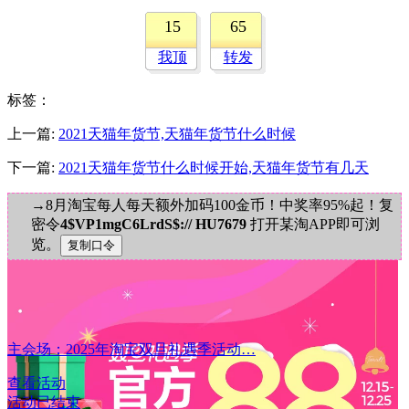
15
65
我顶
转发
标签
：
上一篇:
2021天猫年货节,天猫年货节什么时候
下一篇:
2021天猫年货节什么时候开始,天猫年货节有几天
→8月淘宝每人每天额外加码100金币！中奖率95%起！复
密令
4$VP1mgC6LrdS$:// HU7679
打开某淘APP即可浏
览。
主会场：2025年淘宝双旦礼遇季活动…
查看活动
活动已结束