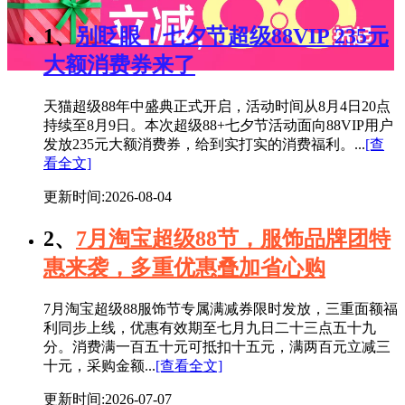
1、
别眨眼！七夕节超级88VIP 235元
大额消费券来了
天猫超级88年中盛典正式开启，活动时间从8月4日20点
持续至8月9日。本次超级88+七夕节活动面向88VIP用户
发放235元大额消费券，给到实打实的消费福利。...
[查
看全文]
更新时间:2026-08-04
2、
7月淘宝超级88节，服饰品牌团特
惠来袭，多重优惠叠加省心购
7月淘宝超级88服饰节专属满减券限时发放，三重面额福
利同步上线，优惠有效期至七月九日二十三点五十九
分。消费满一百五十元可抵扣十五元，满两百元立减三
十元，采购金额...
[查看全文]
更新时间:2026-07-07