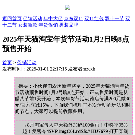
返回首页
促销活动
年中大促
京东双11
双11红包
双十一节
双
十二节
女装新款
年货促销
男装品牌
2025年天猫淘宝年货节活动1月2日晚8点
预售开始
首页
>
促销活动
发布时间：2025-01-01 22:17:15 发布者:nzcxh
摘要：小伙伴们农历新年将至，2025年天猫淘宝年货
节活动预售时间1月2号晚8点开始，正式售卖时间是从
腊八节前1天开始，本次年货节活动跨店每满200元减30
元/官方立减15%，下面我们梳理了本次活动的玩法和时
间节点，大家可以提前收藏备用。
→8月淘宝每人每天额外加码100金币！中奖率95%
起！复密令
4$VP1mgC6LrdS$:// HU7679
打开某淘