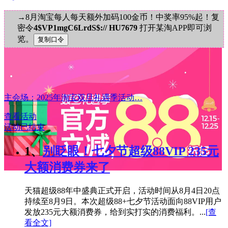
→8月淘宝每人每天额外加码100金币！中奖率95%起！复
密令
4$VP1mgC6LrdS$:// HU7679
打开某淘APP即可浏
览。
主会场：2025年淘宝双旦礼遇季活动…
查看活动
活动已结束
1、
别眨眼！七夕节超级88VIP 235元
大额消费券来了
天猫超级88年中盛典正式开启，活动时间从8月4日20点
持续至8月9日。本次超级88+七夕节活动面向88VIP用户
发放235元大额消费券，给到实打实的消费福利。...
[查
看全文]