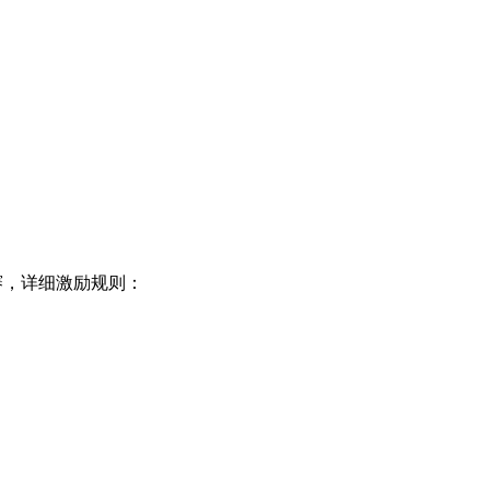
赛，详细激励规则：