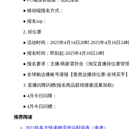
● 移动端报名方式：
● 报名sop：
2. 排位赛
● 活动时间：2025年4月14日20时-2025年4月18日24
● 报名时间：即刻起-2025年4月18日24时
● 报名要求：主播/商家需符合《淘宝直播排位赛管理
● 全球购达播账号请报【垂类达播排位赛-全球买手
3. 直播闪降闪赠(报名商品获得搜索流量加权)
● 4月今日闪降：
● 4月今日闪赠：
推荐阅读
2021年各大快递物流停运时间表（参考）