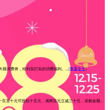
元大额消费券，给到实打实的消费福利。...
[查看全文]
百五十元可抵扣十五元，满两百元立减三十元，采购金额...