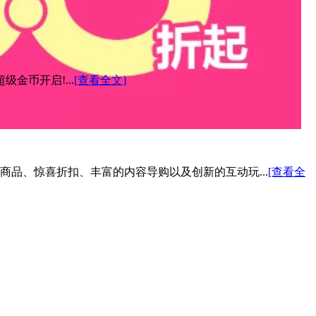
金币开启!...
[查看全文]
色商品、惊喜折扣、丰富的内容导购以及创新的互动玩...
[查看全