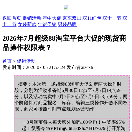
返回首页
促销活动
年中大促
京东双11
双11红包
双十一节
双
十二节
女装新款
年货促销
男装品牌
2026年7月超级88淘宝平台大促的现货商
品操作权限表？
首页
>
促销活动
发布时间：2026-07-05 21:53:24 发布者:nzcxh
摘要：本次第一场超级88淘宝大促划定两大操作时
段，分别为活动准备期6月30日12点至7月7日19点59
分，以及活动售卖中7月7日20点至7月9日23点59分，两
个阶段针对商品报名、库存、编辑三类操作开放不同权
限，商家可按照时间节点规划运营动作。
→8月淘宝每人每天额外加码100金币！中奖率95%
起！复密令
4$VP1mgC6LrdS$:// HU7679
打开某淘