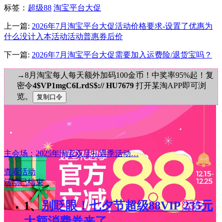
标签
：
超级88
淘宝平台大促
上一篇:
2026年7月淘宝平台大促活动价格要求-设置了优惠为
什么没计入本活动活动普惠券后价
下一篇:
2026年7月淘宝平台大促需要加入运费险/退货宝吗？
→8月淘宝每人每天额外加码100金币！中奖率95%起！复
密令
4$VP1mgC6LrdS$:// HU7679
打开某淘APP即可浏
览。
主会场：2025年淘宝双旦礼遇季活动…
查看活动
活动已结束
1、
别眨眼！七夕节超级88VIP 235元
大额消费券来了