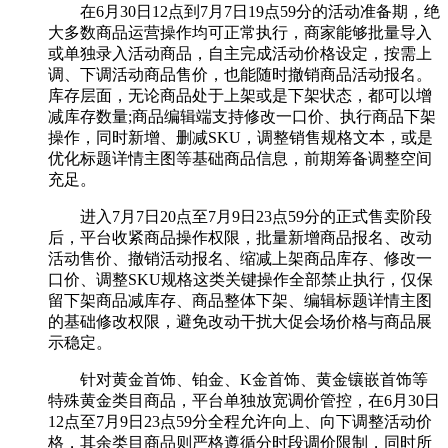
在6月30日12点到7月7日19点59分的活动准备期，绝
大多数商品运营操作均可正常执行，商家能够批量导入
或单独录入活动商品，自主完成活动价格设定，按需上
调、下调活动商品售价，也能随时撤销商品活动报名。
库存层面，无论商品处于上架或是下架状态，都可以增
减库存数量;商品编辑端支持修改一口价、执行商品下架
操作，同时新增、删减SKU，调整销售规格文本，或是
优化标题详情主图等基础商品信息，前期筹备调整空间
充足。
进入7月7日20点至7月9日23点59分的正式售卖阶段
后，平台收紧商品操作权限，批量新增商品报名、改动
活动售价、撤销活动报名、缩减上架商品库存、修改一
口价、调整SKU规格这类关键操作全部禁止执行，仅保
留下架商品减库存、商品整体下架、编辑标题详情主图
的基础修改权限，避免改动干扰大促会场价格与商品展
示稳定。
针对黄金首饰、铂金、K金首饰、黄金镶嵌首饰等
特殊黄金类目商品，平台单独放宽调价管控，在6月30日
12点至7月9日23点59分全程允许向上、向下调整活动价
格，其余类目商品则严格遵循分时段调价限制，同时所