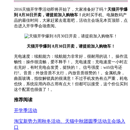
2016天猫开学季活动即将开始了，大家准备好了吗？
天猫开学爆
到 8月30日开卖，请提前加入购物车！
此时买手机、电脑数码产
品的最佳时间，大家赶紧去逛逛吧，活动主会场见本页顶部，点
击进入开学季会场查阅。
天猫开学爆到 8月30日开卖，请提前加入购物车！
充电速度：续航能力：续航能力非常好，很耐用的说！。操作流
畅性：操作很流畅，爱不释手！。充电速度：充电速度一小时左
右充好，有时充电会发烫，挺快的！。信号强度：wifi信号还
行!。音质：外放音质不太行，内放音质很赞的！。金属机身，
曲面玻璃，指纹解锁真的很满意！不过手机发热有点严重，耗电
也快，系统应用内存占用有点大！但都可以接受，这个价位买到
这个配置也很值了！。
推荐阅读
开学季活动
淘宝新势力周秋冬活动、天猫中秋团圆季活动主会场入
口