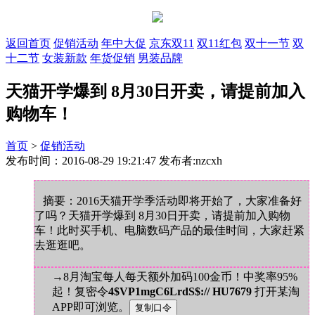
返回首页
促销活动
年中大促
京东双11
双11红包
双十一节
双
十二节
女装新款
年货促销
男装品牌
天猫开学爆到 8月30日开卖，请提前加入
购物车！
首页
>
促销活动
发布时间：2016-08-29 19:21:47 发布者:nzcxh
摘要：2016天猫开学季活动即将开始了，大家准备好
了吗？天猫开学爆到 8月30日开卖，请提前加入购物
车！此时买手机、电脑数码产品的最佳时间，大家赶紧
去逛逛吧。
→8月淘宝每人每天额外加码100金币！中奖率95%
起！复密令
4$VP1mgC6LrdS$:// HU7679
打开某淘
APP即可浏览。