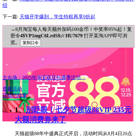
绍
下一篇:
天猫开学爆到，学生特权再享9折起
→8月淘宝每人每天额外加码100金币！中奖率95%起！复
密令
4$VP1mgC6LrdS$:// HU7679
打开某淘APP即可浏
览。
主会场：2025年淘宝双旦礼遇季活动…
查看活动
活动已结束
1、
别眨眼！七夕节超级88VIP 235元
大额消费券来了
天猫超级88年中盛典正式开启，活动时间从8月4日20点